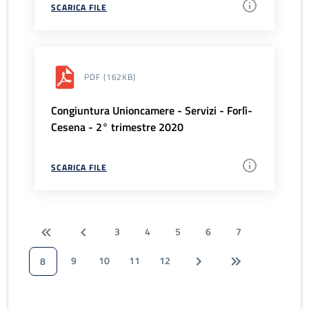
SCARICA FILE
PDF
(162KB)
Congiuntura Unioncamere - Servizi - Forlì-
Cesena - 2° trimestre 2020
SCARICA FILE
3
4
5
6
7
9
10
11
12
8