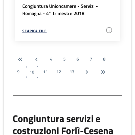
Congiuntura Unioncamere - Servizi -
Romagna - 4° trimestre 2018
SCARICA FILE
4
5
6
7
8
9
11
12
13
10
Congiuntura servizi e
costruzioni Forlì-Cesena