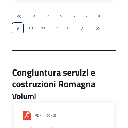
4
5
6
7
8
10
11
12
13
9
Congiuntura servizi e
costruzioni Romagna
Volumi
PDF
(160KB)