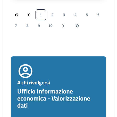
2
3
4
5
6
1
7
8
9
10
A chi rivolgersi
Ufficio Informazione
economica - Valorizzazione
dati