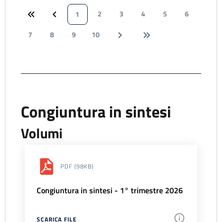
2
3
4
5
6
1
7
8
9
10
Congiuntura in sintesi
Volumi
PDF
(98KB)
Congiuntura in sintesi - 1° trimestre 2026
SCARICA FILE