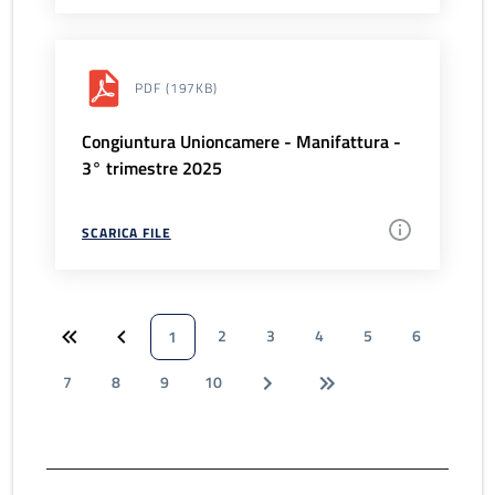
PDF
(197KB)
Congiuntura Unioncamere - Manifattura -
3° trimestre 2025
SCARICA FILE
2
3
4
5
6
1
7
8
9
10