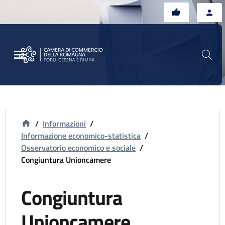
Vai al contenuto principale
Vai al footer
/
Informazioni
/
Informazione economico-statistica
/
Osservatorio economico e sociale
/
Congiuntura Unioncamere
Congiuntura
Unioncamere