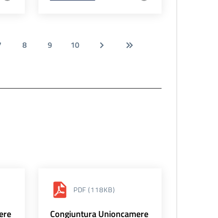
7
8
9
10
PDF
(118KB)
ere
Congiuntura Unioncamere