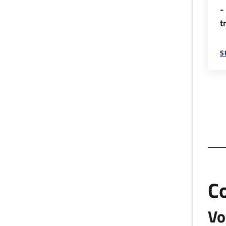
-
t
S
C
Vo