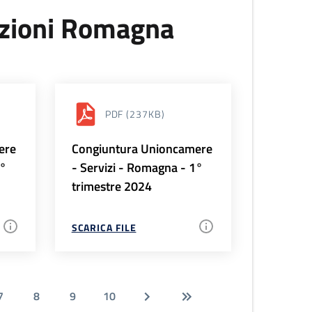
uzioni Romagna
PDF
(237KB)
ere
Congiuntura Unioncamere
2°
- Servizi - Romagna - 1°
trimestre 2024
SCARICA FILE
7
8
9
10