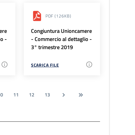
PDF
(126KB)
ere
Congiuntura Unioncamere
io -
- Commercio al dettaglio -
3° trimestre 2019
SCARICA FILE
10
11
12
13