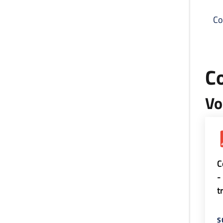
Co
C
Vo
C
-
t
S