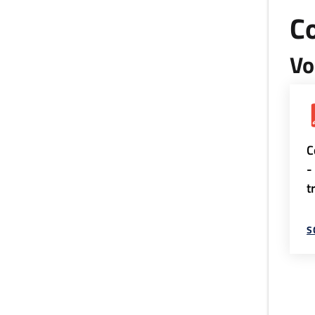
Co
Vo
C
-
t
S