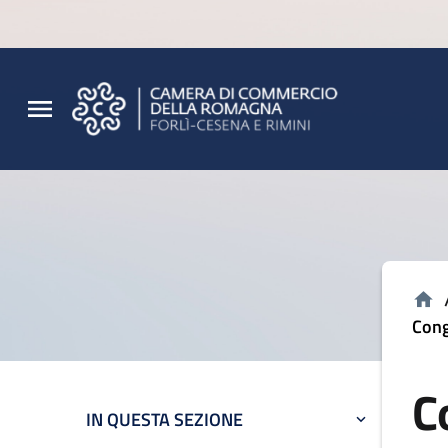
Vai al contenuto principale
Vai al footer
Cong
C
IN QUESTA SEZIONE