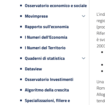
Osservatorio economico e sociale
L’in
Movimprese
regi
Rapporto sull'economia
(prod
Rifer
I Numeri dell'Economia
è svo
2003
I Numeri del Territorio
Quaderni di statistica
Dataview
Osservatorio Investimenti
Una 
Romag
Algoritmo della crescita
Allog
Specializzazioni, filiere e
tende