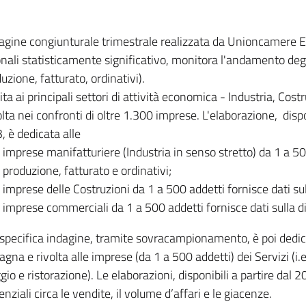
dagine congiunturale trimestrale realizzata da Unioncamere
onali statisticamente significativo, monitora l'andamento degl
uzione, fatturato, ordinativi).
ita ai principali settori di attività economica - Industria, Cos
lta nei confronti di oltre 1.300 imprese. L'elaborazione, disp
, è dedicata alle
imprese manifatturiere (Industria in senso stretto) da 1 a 50
produzione, fatturato e ordinativi;
imprese delle Costruzioni da 1 a 500 addetti fornisce dati s
imprese commerciali da 1 a 500 addetti fornisce dati sulla d
specifica indagine, tramite sovracampionamento, è poi dedicata
na e rivolta alle imprese (da 1 a 500 addetti) dei Servizi (i.
gio e ristorazione). Le elaborazioni, disponibili a partire dal 
nziali circa le vendite, il volume d’affari e le giacenze.