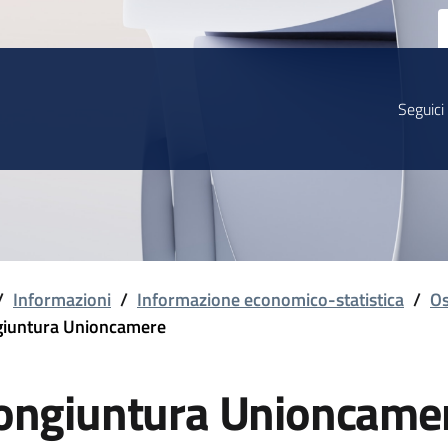
Seguici
/
Informazioni
/
Informazione economico-statistica
/
Os
iuntura Unioncamere
ongiuntura Unioncame