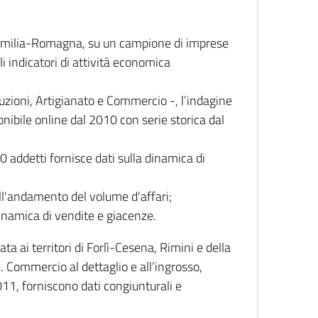
 Emilia-Romagna, su un campione di imprese
i indicatori di attività economica
truzioni, Artigianato e Commercio -, l’indagine
onibile online dal 2010 con serie storica dal
0 addetti fornisce dati sulla dinamica di
ull'andamento del volume d'affari;
inamica di vendite e giacenze.
 ai territori di Forlì-Cesena, Rimini e della
e. Commercio al dettaglio e all’ingrosso,
2011, forniscono dati congiunturali e