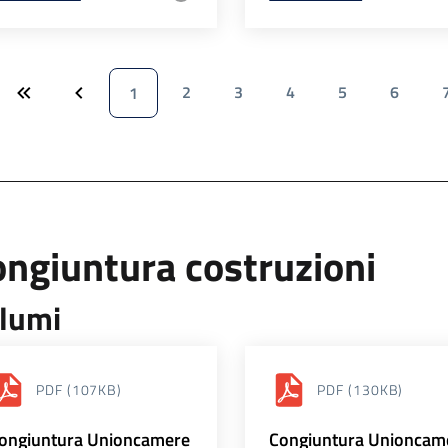
2
3
4
5
6
1
ngiuntura costruzioni
lumi
PDF
(107KB)
PDF
(130KB)
ongiuntura Unioncamere
Congiuntura Unioncam