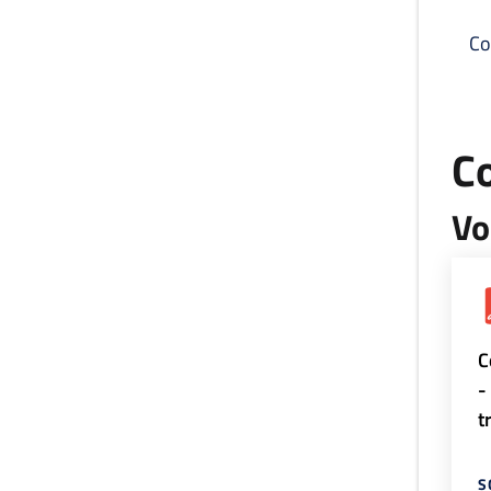
Co
C
Vo
C
-
t
S