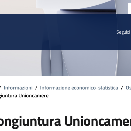
Seguici
/
Informazioni
/
Informazione economico-statistica
/
Os
iuntura Unioncamere
ongiuntura Unioncame