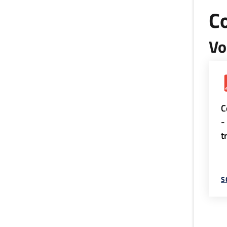
Co
Vo
C
-
t
S