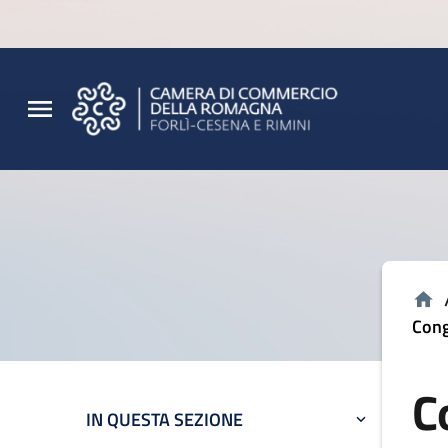
Vai al contenuto principale
Vai al footer
Cong
C
IN QUESTA SEZIONE