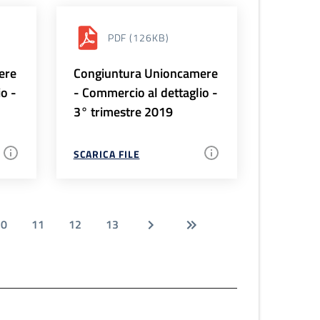
PDF
(126KB)
ere
Congiuntura Unioncamere
io -
- Commercio al dettaglio -
3° trimestre 2019
SCARICA FILE
10
11
12
13