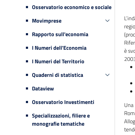
Osservatorio economico e sociale
L’in
Movimprese
regi
Rapporto sull'economia
(prod
Rifer
I Numeri dell'Economia
è svo
2003
I Numeri del Territorio
Quaderni di statistica
Dataview
Osservatorio Investimenti
Una 
Romag
Specializzazioni, filiere e
Allog
monografie tematiche
tende