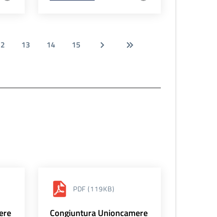
12
13
14
15
PDF
(119KB)
ere
Congiuntura Unioncamere