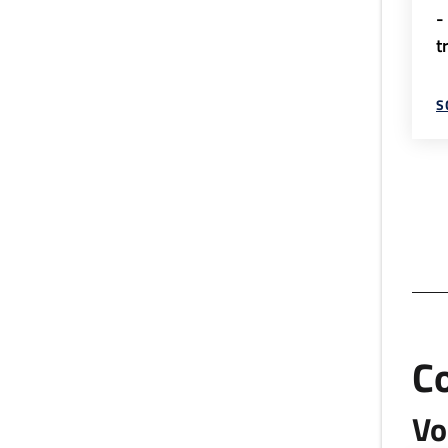
-
t
S
C
Vo