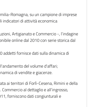
 Emilia-Romagna, su un campione di imprese
i indicatori di attività economica
truzioni, Artigianato e Commercio -, l’indagine
onibile online dal 2010 con serie storica dal
0 addetti fornisce dati sulla dinamica di
ull'andamento del volume d'affari;
inamica di vendite e giacenze.
 ai territori di Forlì-Cesena, Rimini e della
e. Commercio al dettaglio e all’ingrosso,
2011, forniscono dati congiunturali e