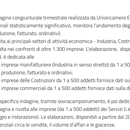
dagine congiunturale trimestrale realizzata da Unioncamere
onali statisticamente significativo, monitora l'andamento degl
uzione, fatturato, ordinativi).
ita ai principali settori di attività economica - Industria, Cos
lta nei confronti di oltre 1.300 imprese. L'elaborazione, disp
, è dedicata alle
imprese manifatturiere (Industria in senso stretto) da 1 a 50
produzione, fatturato e ordinativi;
imprese delle Costruzioni da 1 a 500 addetti fornisce dati s
imprese commerciali da 1 a 500 addetti fornisce dati sulla d
specifica indagine, tramite sovracampionamento, è poi dedicata
na e rivolta alle imprese (da 1 a 500 addetti) dei Servizi (i.
gio e ristorazione). Le elaborazioni, disponibili a partire dal 
nziali circa le vendite, il volume d’affari e le giacenze.