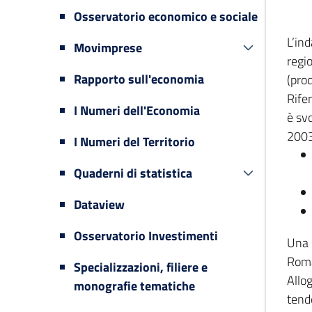
Osservatorio economico e sociale
L’in
Movimprese
regi
Rapporto sull'economia
(prod
Rifer
I Numeri dell'Economia
è svo
2003
I Numeri del Territorio
Quaderni di statistica
Dataview
Osservatorio Investimenti
Una 
Romag
Specializzazioni, filiere e
Allog
monografie tematiche
tende