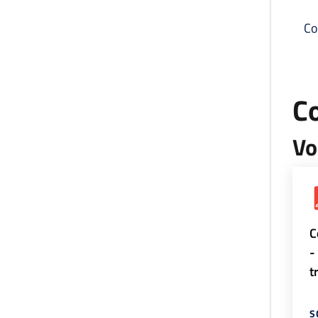
Co
C
Vo
C
-
t
S