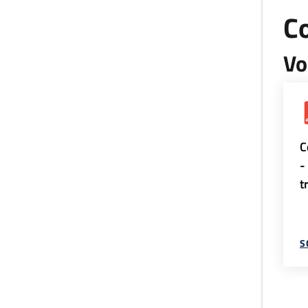
Co
Vo
C
-
t
S