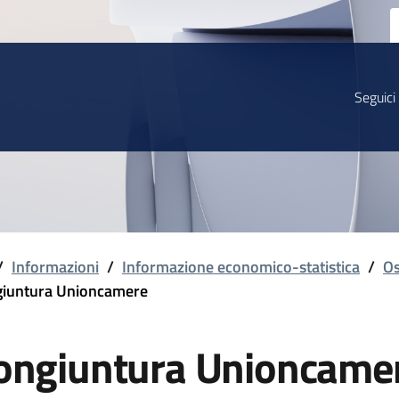
Seguici
/
Informazioni
/
Informazione economico-statistica
/
Os
iuntura Unioncamere
ongiuntura Unioncame