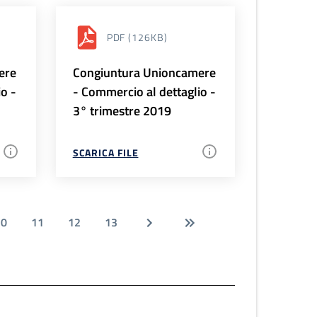
PDF
(126KB)
ere
Congiuntura Unioncamere
io -
- Commercio al dettaglio -
3° trimestre 2019
SCARICA FILE
10
11
12
13