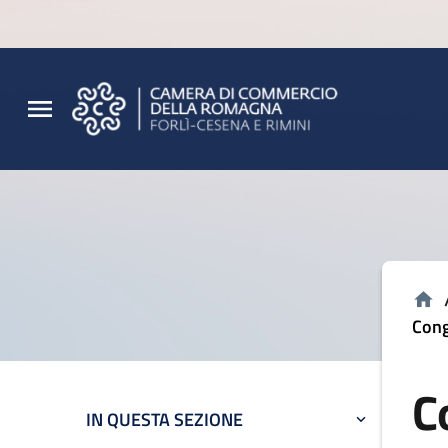
Vai al contenuto principale
Vai al footer
Cong
C
IN QUESTA SEZIONE