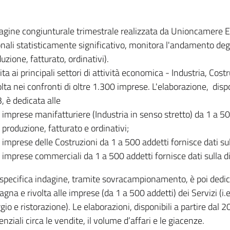
dagine congiunturale trimestrale realizzata da Unioncamere
onali statisticamente significativo, monitora l'andamento degl
uzione, fatturato, ordinativi).
ita ai principali settori di attività economica - Industria, Cos
lta nei confronti di oltre 1.300 imprese. L'elaborazione, disp
, è dedicata alle
imprese manifatturiere (Industria in senso stretto) da 1 a 50
produzione, fatturato e ordinativi;
imprese delle Costruzioni da 1 a 500 addetti fornisce dati s
imprese commerciali da 1 a 500 addetti fornisce dati sulla d
specifica indagine, tramite sovracampionamento, è poi dedicata
na e rivolta alle imprese (da 1 a 500 addetti) dei Servizi (i.
gio e ristorazione). Le elaborazioni, disponibili a partire dal 
nziali circa le vendite, il volume d’affari e le giacenze.