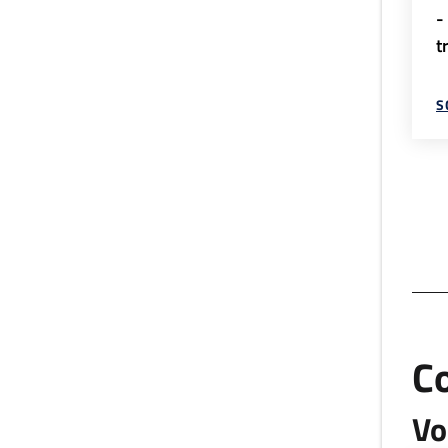
-
t
S
C
Vo