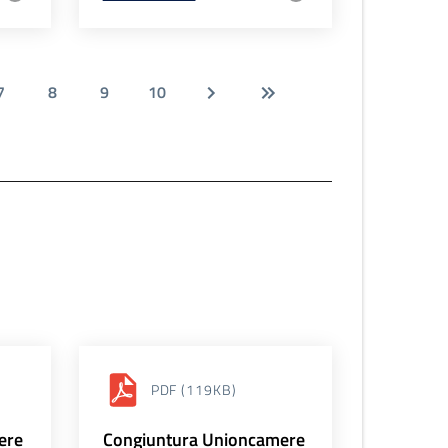
7
8
9
10
PDF
(119KB)
ere
Congiuntura Unioncamere