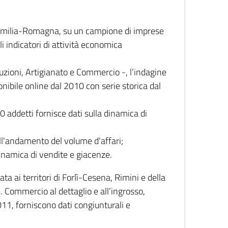
 Emilia-Romagna, su un campione di imprese
i indicatori di attività economica
truzioni, Artigianato e Commercio -, l’indagine
onibile online dal 2010 con serie storica dal
0 addetti fornisce dati sulla dinamica di
ull'andamento del volume d'affari;
inamica di vendite e giacenze.
 ai territori di Forlì-Cesena, Rimini e della
e. Commercio al dettaglio e all’ingrosso,
2011, forniscono dati congiunturali e