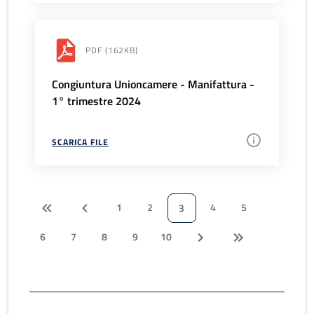
PDF
(162KB)
Congiuntura Unioncamere - Manifattura -
1° trimestre 2024
SCARICA FILE
1
2
4
5
3
6
7
8
9
10