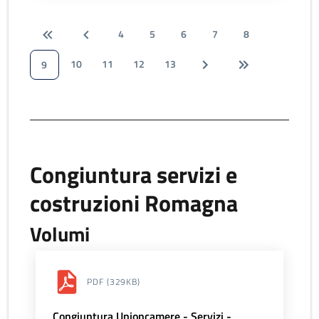
4
5
6
7
8
10
11
12
13
9
Congiuntura servizi e
costruzioni Romagna
Volumi
PDF
(329KB)
Congiuntura Unioncamere - Servizi -