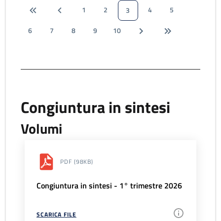
1
2
4
5
3
6
7
8
9
10
Congiuntura in sintesi
Volumi
PDF
(98KB)
Congiuntura in sintesi - 1° trimestre 2026
SCARICA FILE