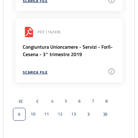
SCARICA FILE
PDF
(162KB)
Congiuntura Unioncamere - Servizi - Forlì-
Cesena - 3° trimestre 2019
SCARICA FILE
4
5
6
7
8
10
11
12
13
9