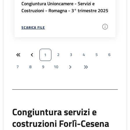
Congiuntura Unioncamere - Servizi e
Costruzioni - Romagna - 3° trimestre 2025
SCARICA FILE
2
3
4
5
6
1
7
8
9
10
Congiuntura servizi e
costruzioni Forlì-Cesena