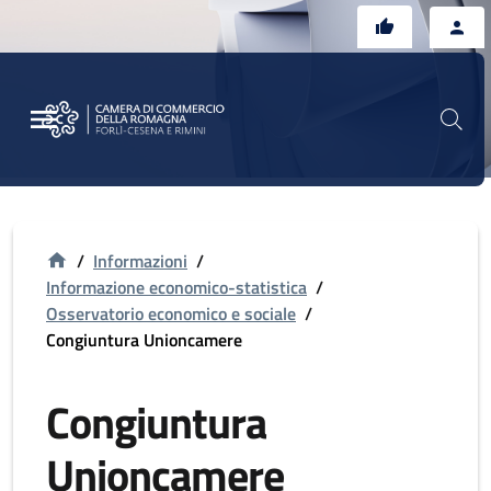
Vai al contenuto principale
Vai al footer
/
Informazioni
/
Informazione economico-statistica
/
Osservatorio economico e sociale
/
Congiuntura Unioncamere
Congiuntura
Unioncamere