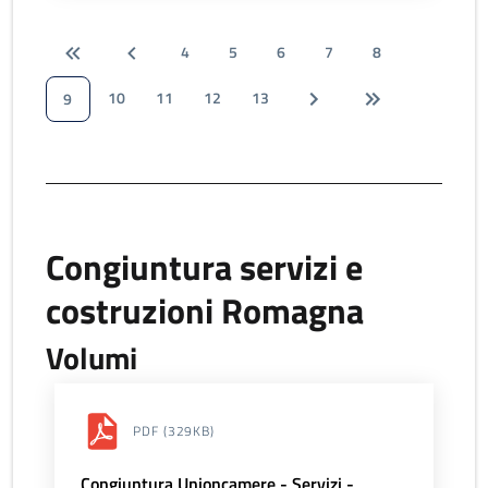
4
5
6
7
8
10
11
12
13
9
Congiuntura servizi e
costruzioni Romagna
Volumi
PDF
(329KB)
Congiuntura Unioncamere - Servizi -