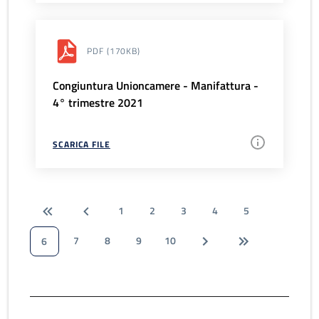
PDF
(170KB)
Congiuntura Unioncamere - Manifattura -
4° trimestre 2021
SCARICA FILE
1
2
3
4
5
7
8
9
10
6