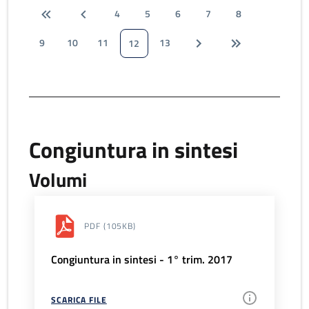
4
5
6
7
8
9
10
11
13
12
Congiuntura in sintesi
Volumi
PDF
(105KB)
Congiuntura in sintesi - 1° trim. 2017
SCARICA FILE