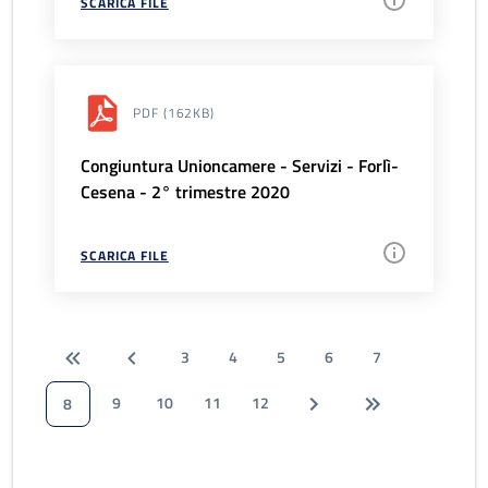
SCARICA FILE
PDF
(162KB)
Congiuntura Unioncamere - Servizi - Forlì-
Cesena - 2° trimestre 2020
SCARICA FILE
3
4
5
6
7
9
10
11
12
8