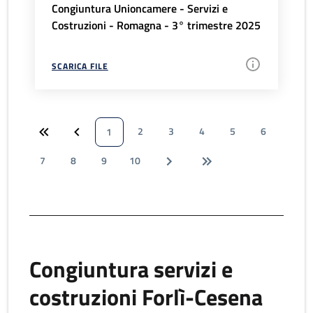
Congiuntura Unioncamere - Servizi e
Costruzioni - Romagna - 3° trimestre 2025
SCARICA FILE
2
3
4
5
6
1
7
8
9
10
Congiuntura servizi e
costruzioni Forlì-Cesena