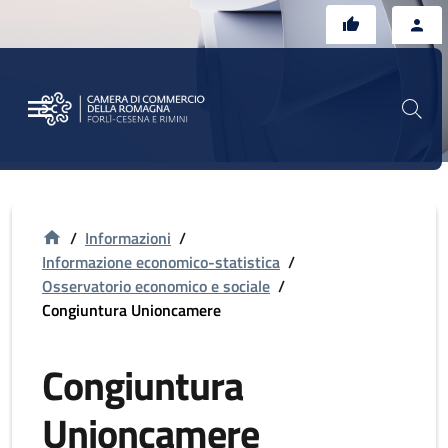
Vai al contenuto principale
Vai al footer
/
Informazioni
/
Informazione economico-statistica
/
Osservatorio economico e sociale
/
Congiuntura Unioncamere
Congiuntura
Unioncamere