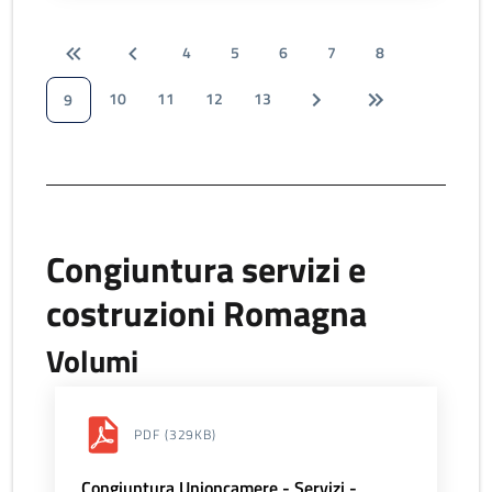
4
5
6
7
8
10
11
12
13
9
Congiuntura servizi e
costruzioni Romagna
Volumi
PDF
(329KB)
Congiuntura Unioncamere - Servizi -