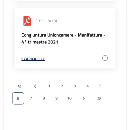
PDF
(170KB)
Congiuntura Unioncamere - Manifattura -
4° trimestre 2021
SCARICA FILE
1
2
3
4
5
7
8
9
10
6