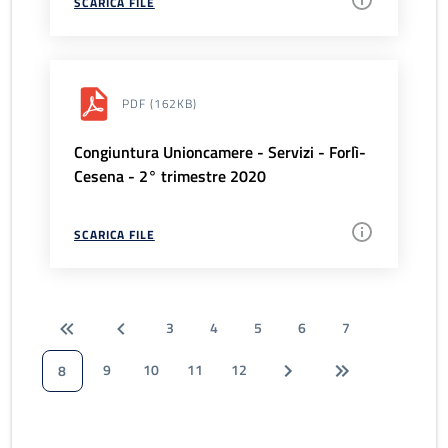
SCARICA FILE
PDF
(162KB)
Congiuntura Unioncamere - Servizi - Forlì-
Cesena - 2° trimestre 2020
SCARICA FILE
3
4
5
6
7
9
10
11
12
8