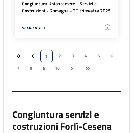
Congiuntura Unioncamere - Servizi e
Costruzioni - Romagna - 3° trimestre 2025
SCARICA FILE
2
3
4
5
6
1
7
8
9
10
Congiuntura servizi e
costruzioni Forlì-Cesena