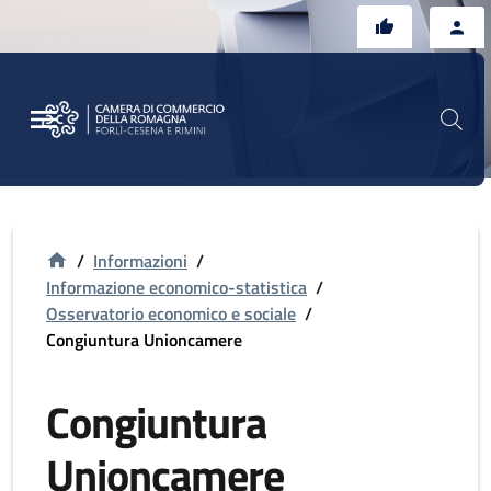
Vai al contenuto principale
Vai al footer
/
Informazioni
/
Informazione economico-statistica
/
Osservatorio economico e sociale
/
Congiuntura Unioncamere
Congiuntura
Unioncamere