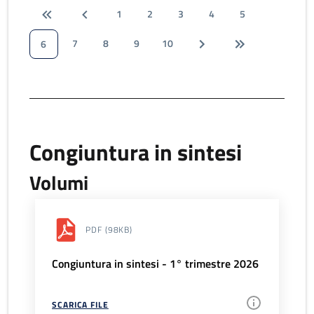
1
2
3
4
5
7
8
9
10
6
Congiuntura in sintesi
Volumi
PDF
(98KB)
Congiuntura in sintesi - 1° trimestre 2026
SCARICA FILE