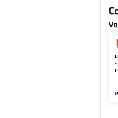
Co
Vo
C
-
t
S