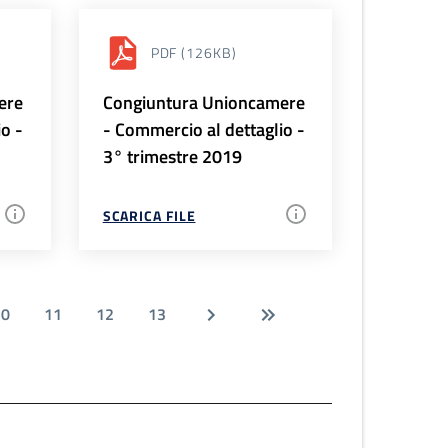
PDF
(126KB)
ere
Congiuntura Unioncamere
io -
- Commercio al dettaglio -
3° trimestre 2019
SCARICA FILE
10
11
12
13