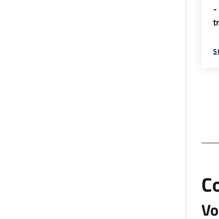
-
t
S
C
Vo