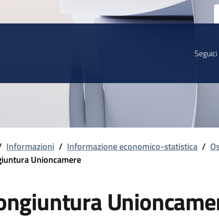
Seguici
/
Informazioni
/
Informazione economico-statistica
/
Os
iuntura Unioncamere
ongiuntura Unioncame