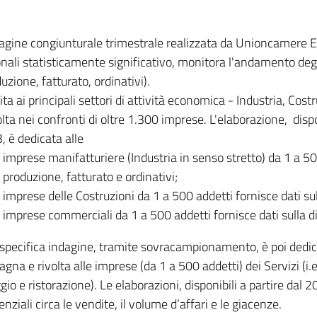
dagine congiunturale trimestrale realizzata da Unioncamere
onali statisticamente significativo, monitora l'andamento degl
uzione, fatturato, ordinativi).
ita ai principali settori di attività economica - Industria, Cos
lta nei confronti di oltre 1.300 imprese. L'elaborazione, disp
, è dedicata alle
imprese manifatturiere (Industria in senso stretto) da 1 a 50
produzione, fatturato e ordinativi;
imprese delle Costruzioni da 1 a 500 addetti fornisce dati s
imprese commerciali da 1 a 500 addetti fornisce dati sulla d
specifica indagine, tramite sovracampionamento, è poi dedicata
na e rivolta alle imprese (da 1 a 500 addetti) dei Servizi (i.
gio e ristorazione). Le elaborazioni, disponibili a partire dal 
nziali circa le vendite, il volume d’affari e le giacenze.