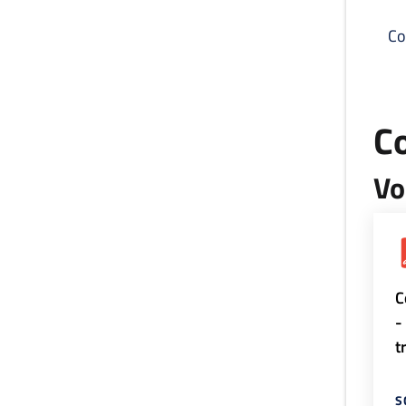
Co
C
Vo
C
-
t
S