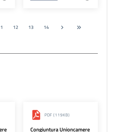
11
12
13
14
PDF
(119KB)
ere
Congiuntura Unioncamere