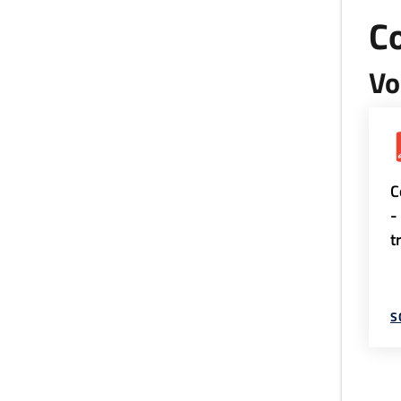
Co
Vo
C
-
t
S