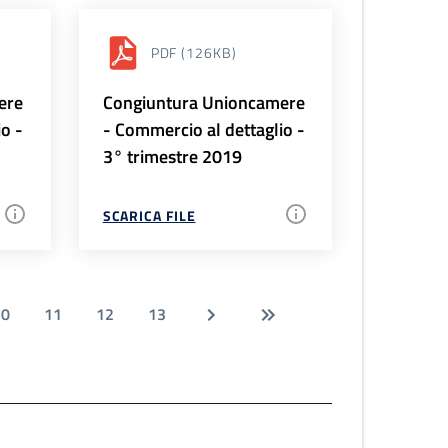
PDF
(126KB)
ere
Congiuntura Unioncamere
io -
- Commercio al dettaglio -
3° trimestre 2019
SCARICA FILE
10
11
12
13