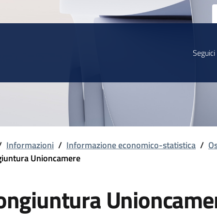
Seguici
/
Informazioni
/
Informazione economico-statistica
/
Os
iuntura Unioncamere
ongiuntura Unioncame