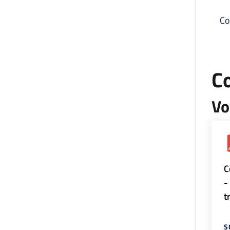
Co
C
Vo
C
-
t
S