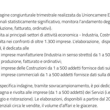
dagine congiunturale trimestrale realizzata da Unioncamere
onali statisticamente significativo, monitora l'andamento degl
uzione, fatturato, ordinativi).
ita ai principali settori di attività economica - Industria, Cos
lta nei confronti di oltre 1.300 imprese. L'elaborazione, disp
, è dedicata alle
imprese manifatturiere (Industria in senso stretto) da 1 a 50
produzione, fatturato e ordinativi;
imprese delle Costruzioni da 1 a 500 addetti fornisce dati s
imprese commerciali da 1 a 500 addetti fornisce dati sulla d
specifica indagine, tramite sovracampionamento, è poi dedicata
na e rivolta alle imprese (da 1 a 500 addetti) dei Servizi (i.
gio e ristorazione). Le elaborazioni, disponibili a partire dal 
nziali circa le vendite, il volume d’affari e le giacenze.