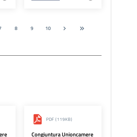
7
8
9
10
PDF
(119KB)
ere
Congiuntura Unioncamere