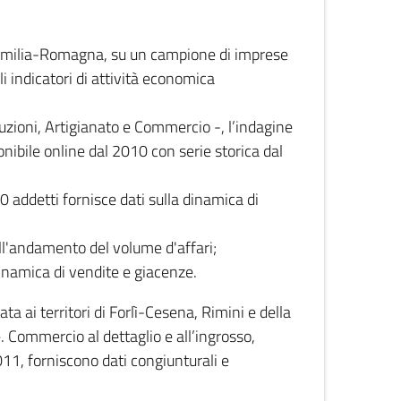
 Emilia-Romagna, su un campione di imprese
i indicatori di attività economica
truzioni, Artigianato e Commercio -, l’indagine
onibile online dal 2010 con serie storica dal
0 addetti fornisce dati sulla dinamica di
ull'andamento del volume d'affari;
inamica di vendite e giacenze.
 ai territori di Forlì-Cesena, Rimini e della
e. Commercio al dettaglio e all’ingrosso,
2011, forniscono dati congiunturali e