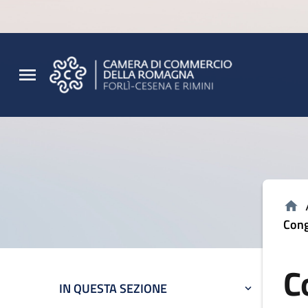
Vai al contenuto principale
Vai al footer
Cong
C
IN QUESTA SEZIONE