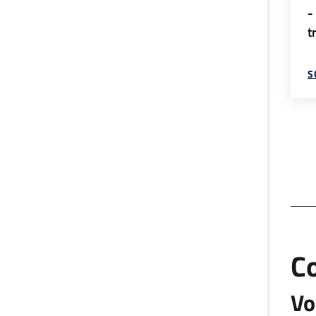
-
t
S
C
Vo