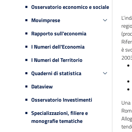
Osservatorio economico e sociale
L’in
Movimprese
regi
Rapporto sull'economia
(prod
Rifer
I Numeri dell'Economia
è svo
2003
I Numeri del Territorio
Quaderni di statistica
Dataview
Osservatorio Investimenti
Una 
Romag
Specializzazioni, filiere e
Allog
monografie tematiche
tende