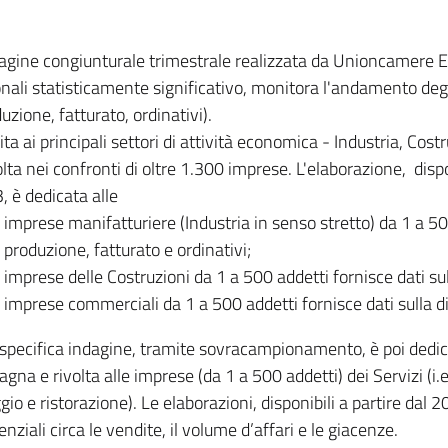
dagine congiunturale trimestrale realizzata da Unioncamere
onali statisticamente significativo, monitora l'andamento degl
uzione, fatturato, ordinativi).
ita ai principali settori di attività economica - Industria, Cos
lta nei confronti di oltre 1.300 imprese. L'elaborazione, disp
, è dedicata alle
imprese manifatturiere (Industria in senso stretto) da 1 a 50
produzione, fatturato e ordinativi;
imprese delle Costruzioni da 1 a 500 addetti fornisce dati s
imprese commerciali da 1 a 500 addetti fornisce dati sulla d
specifica indagine, tramite sovracampionamento, è poi dedicata
na e rivolta alle imprese (da 1 a 500 addetti) dei Servizi (i.
gio e ristorazione). Le elaborazioni, disponibili a partire dal 
nziali circa le vendite, il volume d’affari e le giacenze.