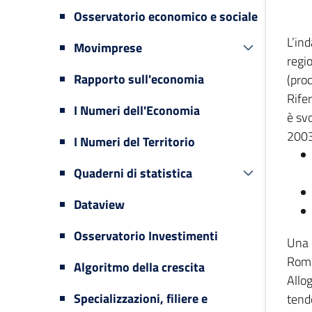
Osservatorio economico e sociale
L’in
Movimprese
regi
Rapporto sull'economia
(prod
Rifer
I Numeri dell'Economia
è svo
2003
I Numeri del Territorio
Quaderni di statistica
Dataview
Osservatorio Investimenti
Una 
Romag
Algoritmo della crescita
Allog
Specializzazioni, filiere e
tende