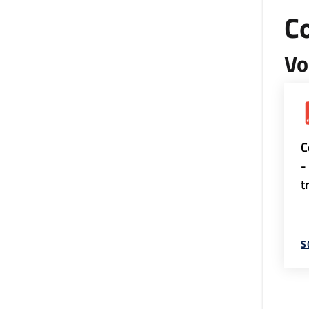
Co
Vo
C
-
t
S