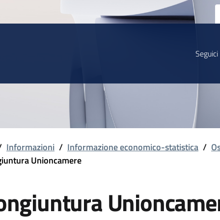
Seguici
/
Informazioni
/
Informazione economico-statistica
/
Os
iuntura Unioncamere
ongiuntura Unioncame