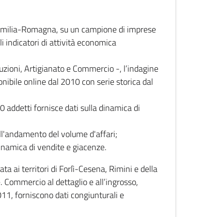
 Emilia-Romagna, su un campione di imprese
i indicatori di attività economica
truzioni, Artigianato e Commercio -, l’indagine
onibile online dal 2010 con serie storica dal
0 addetti fornisce dati sulla dinamica di
ull'andamento del volume d'affari;
inamica di vendite e giacenze.
 ai territori di Forlì-Cesena, Rimini e della
e. Commercio al dettaglio e all’ingrosso,
2011, forniscono dati congiunturali e