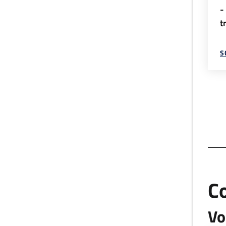
-
t
S
C
Vo