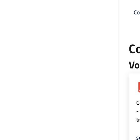
Co
C
Vo
C
-
t
S