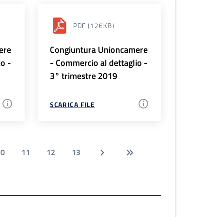
PDF
(126KB)
ere
Congiuntura Unioncamere
io -
- Commercio al dettaglio -
3° trimestre 2019
SCARICA FILE
10
11
12
13