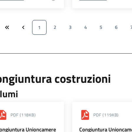
2
3
4
5
6
1
ngiuntura costruzioni
lumi
PDF
(118KB)
PDF
(119KB)
ongiuntura Unioncamere
Congiuntura Unioncam