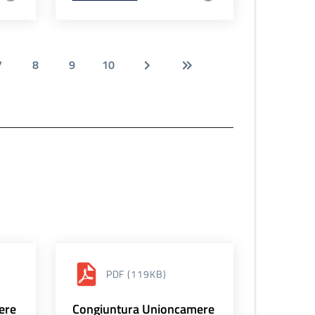
7
8
9
10
PDF
(119KB)
ere
Congiuntura Unioncamere