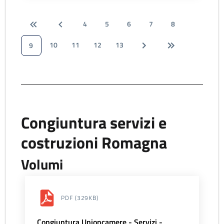
4
5
6
7
8
10
11
12
13
9
Congiuntura servizi e
costruzioni Romagna
Volumi
PDF
(329KB)
Congiuntura Unioncamere - Servizi -