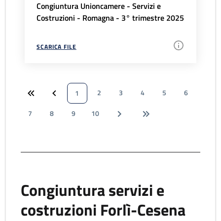
Congiuntura Unioncamere - Servizi e
Costruzioni - Romagna - 3° trimestre 2025
SCARICA FILE
2
3
4
5
6
1
7
8
9
10
Congiuntura servizi e
costruzioni Forlì-Cesena