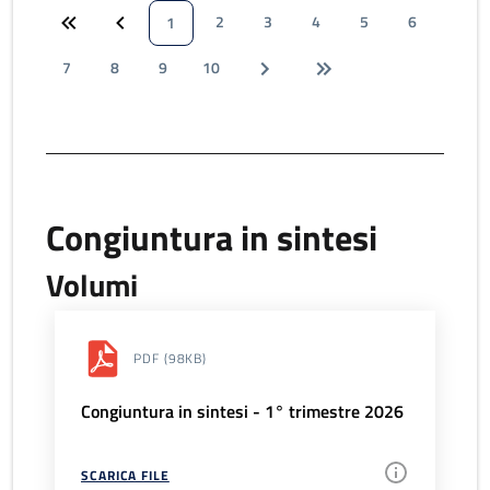
2
3
4
5
6
1
7
8
9
10
Congiuntura in sintesi
Volumi
PDF
(98KB)
Congiuntura in sintesi - 1° trimestre 2026
SCARICA FILE