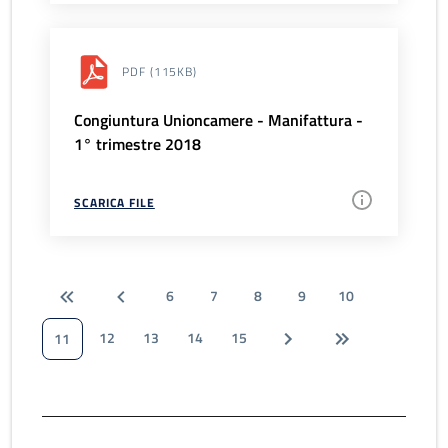
PDF
(115KB)
Congiuntura Unioncamere - Manifattura -
1° trimestre 2018
SCARICA FILE
6
7
8
9
10
12
13
14
15
11