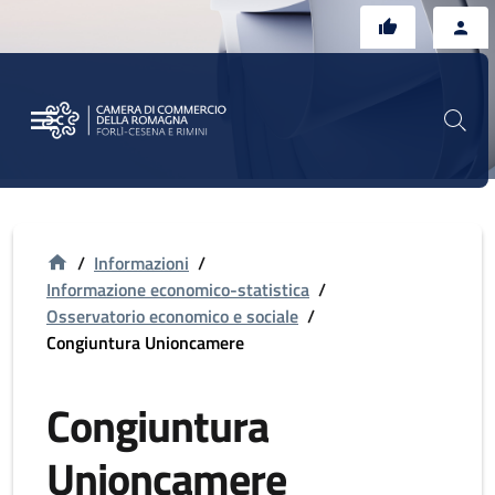
Vai al contenuto principale
Vai al footer
/
Informazioni
/
Informazione economico-statistica
/
Osservatorio economico e sociale
/
Congiuntura Unioncamere
Congiuntura
Unioncamere