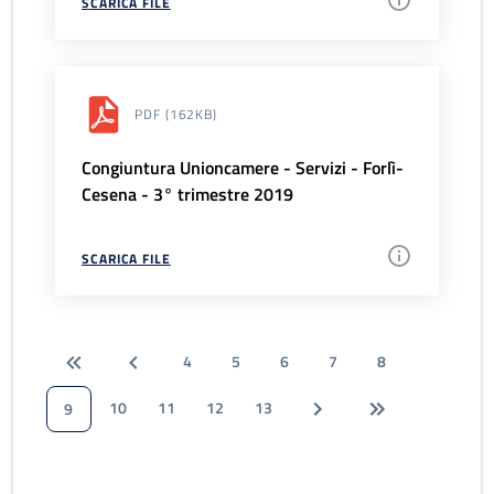
SCARICA FILE
PDF
(162KB)
Congiuntura Unioncamere - Servizi - Forlì-
Cesena - 3° trimestre 2019
SCARICA FILE
4
5
6
7
8
10
11
12
13
9