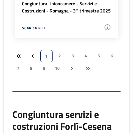
Congiuntura Unioncamere - Servizi e
Costruzioni - Romagna - 3° trimestre 2025
SCARICA FILE
2
3
4
5
6
1
7
8
9
10
Congiuntura servizi e
costruzioni Forlì-Cesena