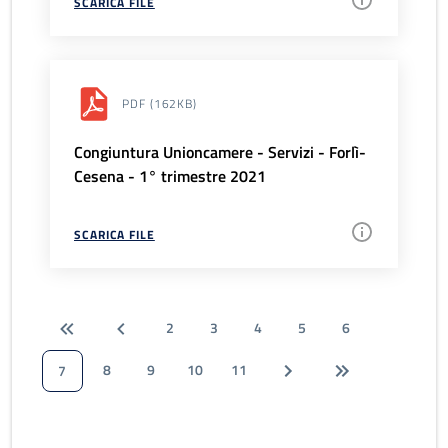
SCARICA FILE
PDF
(162KB)
Congiuntura Unioncamere - Servizi - Forlì-
Cesena - 1° trimestre 2021
SCARICA FILE
2
3
4
5
6
8
9
10
11
7