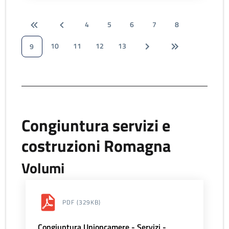
4
5
6
7
8
10
11
12
13
9
Congiuntura servizi e
costruzioni Romagna
Volumi
PDF
(329KB)
Congiuntura Unioncamere - Servizi -