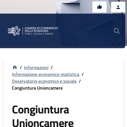
Vai al contenuto principale
Vai al footer
/
Informazioni
/
Informazione economico-statistica
/
Osservatorio economico e sociale
/
Congiuntura Unioncamere
Congiuntura
Unioncamere