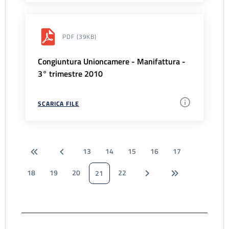
PDF
(39KB)
Congiuntura Unioncamere - Manifattura -
3° trimestre 2010
SCARICA FILE
13
14
15
16
17
18
19
20
22
21