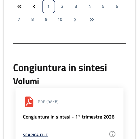
2
3
4
5
6
1
7
8
9
10
Congiuntura in sintesi
Volumi
PDF
(98KB)
Congiuntura in sintesi - 1° trimestre 2026
SCARICA FILE