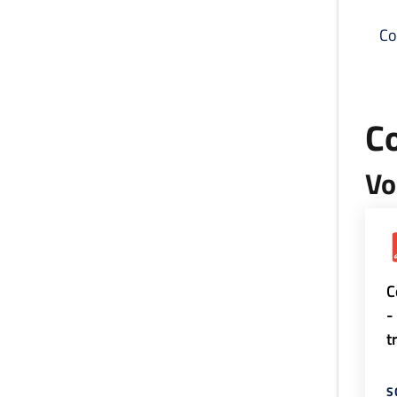
Co
C
Vo
C
-
t
S