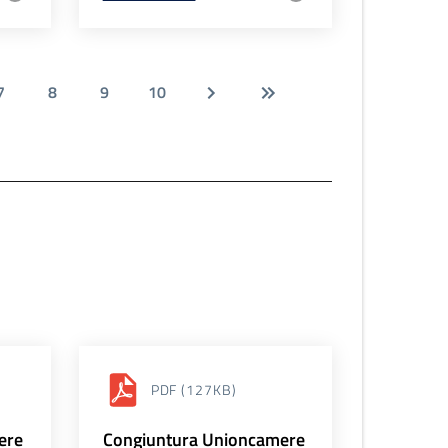
7
8
9
10
PDF
(127KB)
ere
Congiuntura Unioncamere