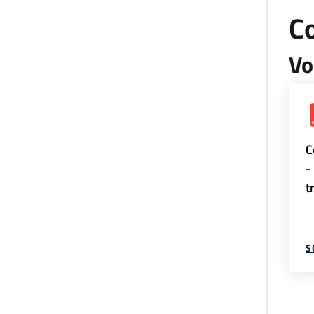
Co
Vo
C
-
t
S