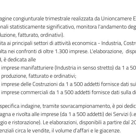
dagine congiunturale trimestrale realizzata da Unioncamere
onali statisticamente significativo, monitora l'andamento degl
uzione, fatturato, ordinativi).
ita ai principali settori di attività economica - Industria, Cos
lta nei confronti di oltre 1.300 imprese. L'elaborazione, disp
, è dedicata alle
imprese manifatturiere (Industria in senso stretto) da 1 a 50
produzione, fatturato e ordinativi;
imprese delle Costruzioni da 1 a 500 addetti fornisce dati s
imprese commerciali da 1 a 500 addetti fornisce dati sulla d
specifica indagine, tramite sovracampionamento, è poi dedicata
na e rivolta alle imprese (da 1 a 500 addetti) dei Servizi (i.
gio e ristorazione). Le elaborazioni, disponibili a partire dal 
nziali circa le vendite, il volume d’affari e le giacenze.