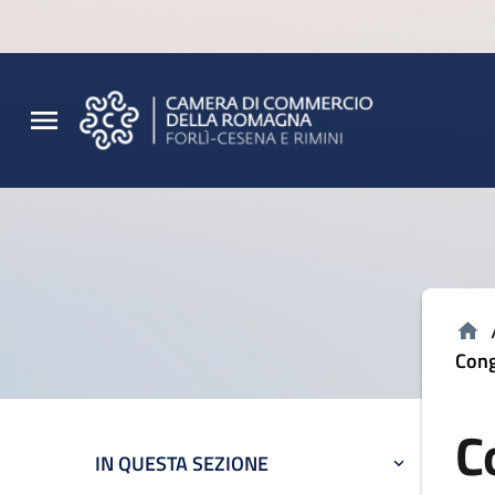
Vai al contenuto principale
Vai al footer
Cong
C
IN QUESTA SEZIONE