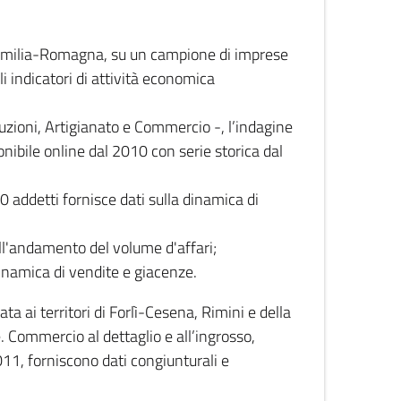
 Emilia-Romagna, su un campione di imprese
i indicatori di attività economica
truzioni, Artigianato e Commercio -, l’indagine
onibile online dal 2010 con serie storica dal
0 addetti fornisce dati sulla dinamica di
ull'andamento del volume d'affari;
inamica di vendite e giacenze.
 ai territori di Forlì-Cesena, Rimini e della
e. Commercio al dettaglio e all’ingrosso,
2011, forniscono dati congiunturali e