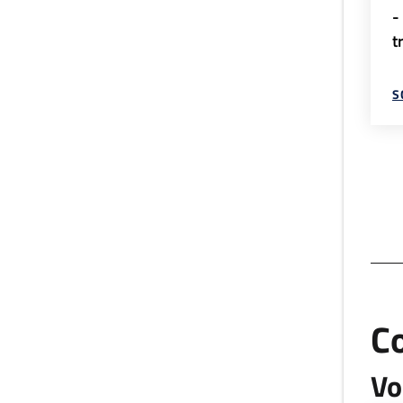
-
t
S
C
Vo