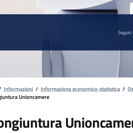
Seguici
/
Informazioni
/
Informazione economico-statistica
/
Os
iuntura Unioncamere
ongiuntura Unioncame