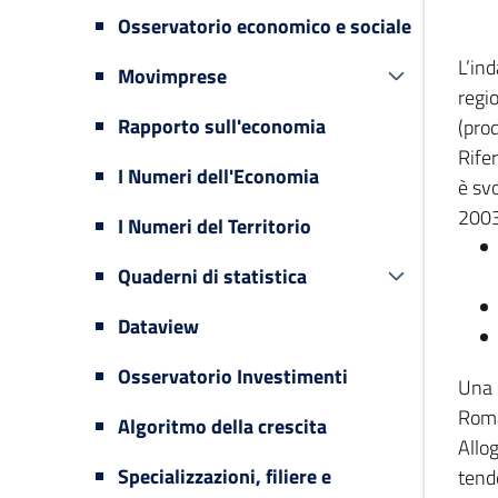
Osservatorio economico e sociale
L’in
Movimprese
regi
Rapporto sull'economia
(prod
Rifer
I Numeri dell'Economia
è svo
2003
I Numeri del Territorio
Quaderni di statistica
Dataview
Osservatorio Investimenti
Una 
Romag
Algoritmo della crescita
Allog
Specializzazioni, filiere e
tende