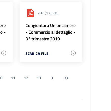
PDF
(126KB)
ere
Congiuntura Unioncamere
io -
- Commercio al dettaglio -
3° trimestre 2019
SCARICA FILE
10
11
12
13