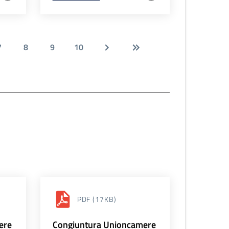
7
8
9
10
PDF
(17KB)
ere
Congiuntura Unioncamere