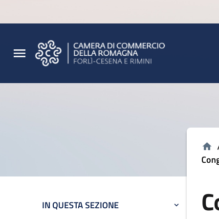
Vai al contenuto principale
Vai al footer
Cong
C
IN QUESTA SEZIONE