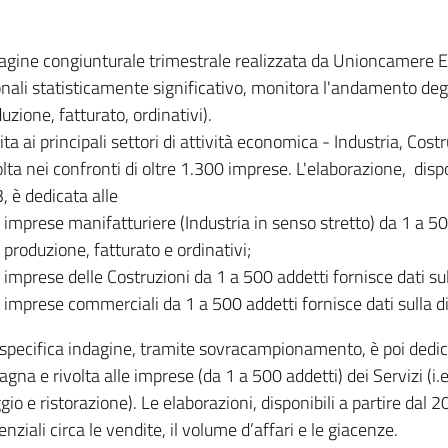
dagine congiunturale trimestrale realizzata da Unioncamere
onali statisticamente significativo, monitora l'andamento degl
uzione, fatturato, ordinativi).
ita ai principali settori di attività economica - Industria, Cos
lta nei confronti di oltre 1.300 imprese. L'elaborazione, disp
, è dedicata alle
imprese manifatturiere (Industria in senso stretto) da 1 a 50
produzione, fatturato e ordinativi;
imprese delle Costruzioni da 1 a 500 addetti fornisce dati s
imprese commerciali da 1 a 500 addetti fornisce dati sulla d
specifica indagine, tramite sovracampionamento, è poi dedicata
na e rivolta alle imprese (da 1 a 500 addetti) dei Servizi (i.
gio e ristorazione). Le elaborazioni, disponibili a partire dal 
nziali circa le vendite, il volume d’affari e le giacenze.