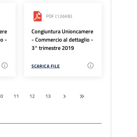
PDF
(126KB)
ere
Congiuntura Unioncamere
io -
- Commercio al dettaglio -
3° trimestre 2019
SCARICA FILE
10
11
12
13