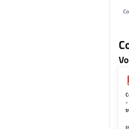
Co
C
Vo
C
-
t
S