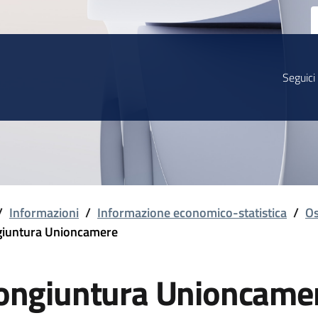
Seguici
/
Informazioni
/
Informazione economico-statistica
/
Os
iuntura Unioncamere
ongiuntura Unioncame