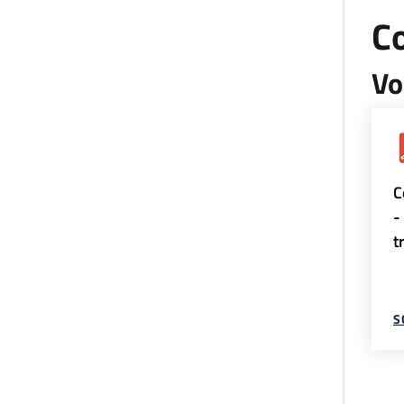
Co
Vo
C
-
t
S