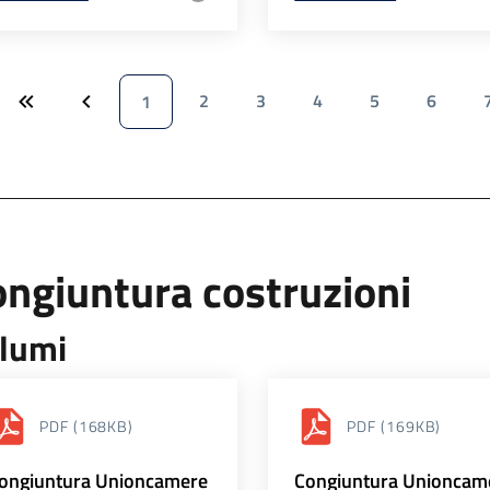
2
3
4
5
6
1
ngiuntura costruzioni
lumi
PDF
(168KB)
PDF
(169KB)
ongiuntura Unioncamere
Congiuntura Unioncam