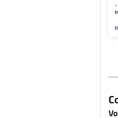
-
t
S
C
Vo