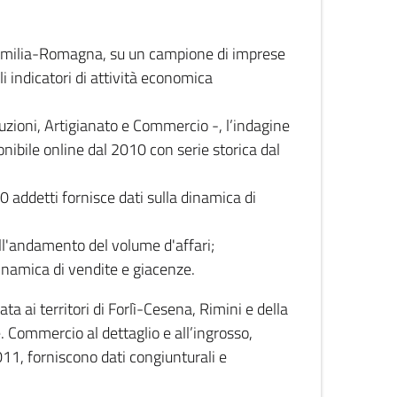
 Emilia-Romagna, su un campione di imprese
i indicatori di attività economica
truzioni, Artigianato e Commercio -, l’indagine
onibile online dal 2010 con serie storica dal
0 addetti fornisce dati sulla dinamica di
ull'andamento del volume d'affari;
inamica di vendite e giacenze.
 ai territori di Forlì-Cesena, Rimini e della
e. Commercio al dettaglio e all’ingrosso,
2011, forniscono dati congiunturali e