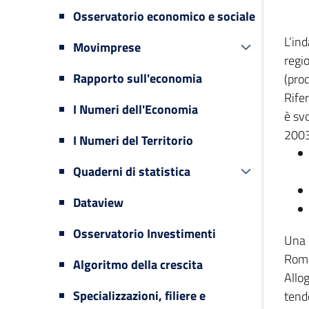
Osservatorio economico e sociale
L’in
Movimprese
regi
Rapporto sull'economia
(prod
Rifer
I Numeri dell'Economia
è svo
2003
I Numeri del Territorio
Quaderni di statistica
Dataview
Osservatorio Investimenti
Una 
Romag
Algoritmo della crescita
Allog
Specializzazioni, filiere e
tende