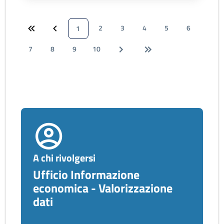
2
3
4
5
6
1
7
8
9
10
A chi rivolgersi
Ufficio Informazione
economica - Valorizzazione
dati