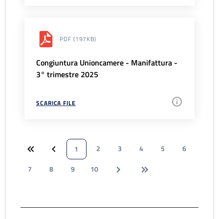
PDF
(197KB)
Congiuntura Unioncamere - Manifattura -
3° trimestre 2025
SCARICA FILE
2
3
4
5
6
1
7
8
9
10