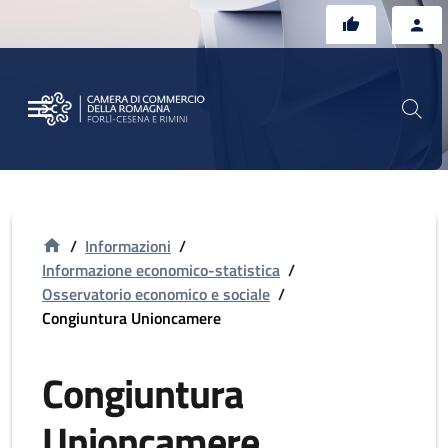
Vai al contenuto principale
Vai al footer
/
Informazioni
/
Informazione economico-statistica
/
Osservatorio economico e sociale
/
Congiuntura Unioncamere
Congiuntura
Unioncamere