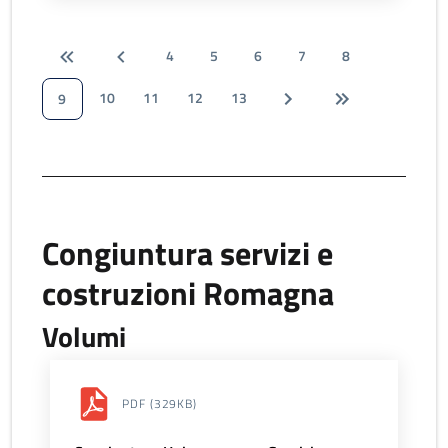
4
5
6
7
8
10
11
12
13
9
Congiuntura servizi e
costruzioni Romagna
Volumi
PDF
(329KB)