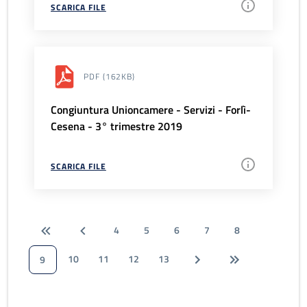
SCARICA FILE
PDF
(162KB)
Congiuntura Unioncamere - Servizi - Forlì-
Cesena - 3° trimestre 2019
SCARICA FILE
4
5
6
7
8
10
11
12
13
9