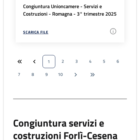
Congiuntura Unioncamere - Servizi e
Costruzioni - Romagna - 3° trimestre 2025
SCARICA FILE
2
3
4
5
6
1
7
8
9
10
Congiuntura servizi e
costruzioni Forlì-Cesena