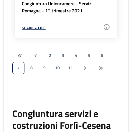
Congiuntura Unioncamere - Servizi -
Romagna - 1° trimestre 2021
SCARICA FILE
2
3
4
5
6
8
9
10
11
7
Congiuntura servizi e
costruzioni Forlì-Cesena