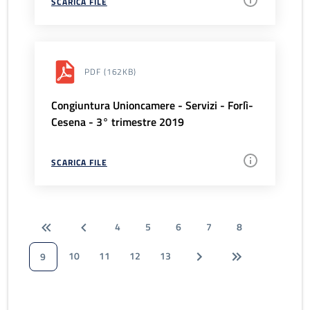
SCARICA FILE
PDF
(162KB)
Congiuntura Unioncamere - Servizi - Forlì-
Cesena - 3° trimestre 2019
SCARICA FILE
4
5
6
7
8
10
11
12
13
9