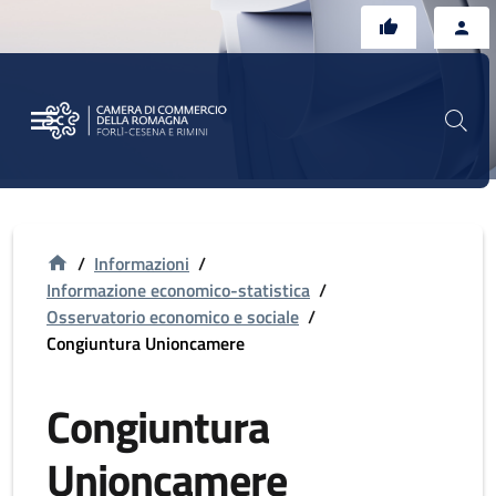
Vai al contenuto principale
Vai al footer
/
Informazioni
/
Informazione economico-statistica
/
Osservatorio economico e sociale
/
Congiuntura Unioncamere
Congiuntura
Unioncamere