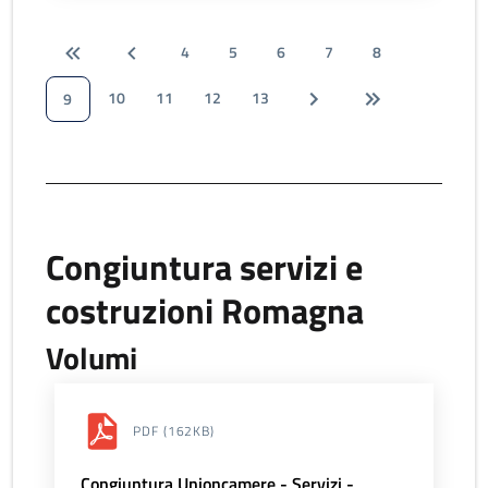
4
5
6
7
8
10
11
12
13
9
Congiuntura servizi e
costruzioni Romagna
Volumi
PDF
(162KB)
Congiuntura Unioncamere - Servizi -