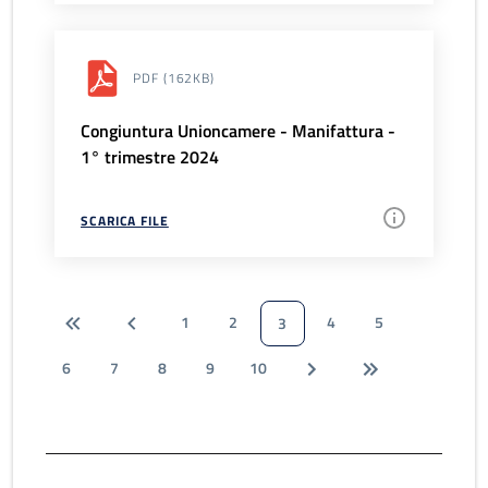
PDF
(162KB)
Congiuntura Unioncamere - Manifattura -
1° trimestre 2024
SCARICA FILE
1
2
4
5
3
6
7
8
9
10