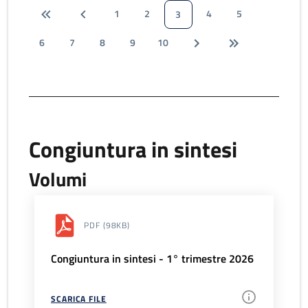
1
2
4
5
3
6
7
8
9
10
Congiuntura in sintesi
Volumi
PDF
(98KB)
Congiuntura in sintesi - 1° trimestre 2026
SCARICA FILE