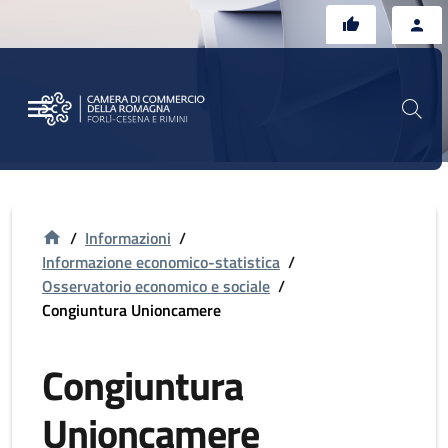
Vai al contenuto principale
Vai al footer
/
Informazioni
/
Informazione economico-statistica
/
Osservatorio economico e sociale
/
Congiuntura Unioncamere
Congiuntura
Unioncamere