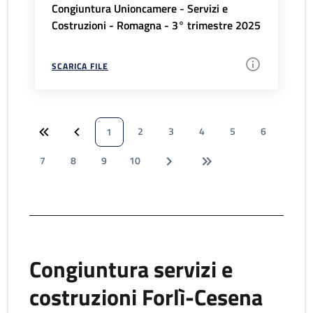
Congiuntura Unioncamere - Servizi e
Costruzioni - Romagna - 3° trimestre 2025
SCARICA FILE
2
3
4
5
6
1
7
8
9
10
Congiuntura servizi e
costruzioni Forlì-Cesena