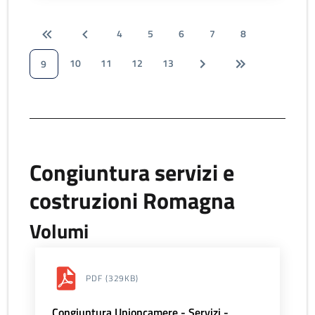
4
5
6
7
8
10
11
12
13
9
Congiuntura servizi e
costruzioni Romagna
Volumi
PDF
(329KB)
Congiuntura Unioncamere - Servizi -