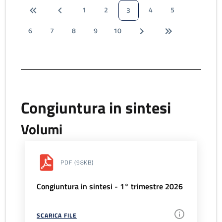
1
2
4
5
3
6
7
8
9
10
Congiuntura in sintesi
Volumi
PDF
(98KB)
Congiuntura in sintesi - 1° trimestre 2026
SCARICA FILE