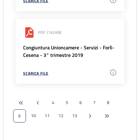
SCARICA FILE
PDF
(162KB)
Congiuntura Unioncamere - Servizi - Forlì-
Cesena - 3° trimestre 2019
SCARICA FILE
4
5
6
7
8
10
11
12
13
9