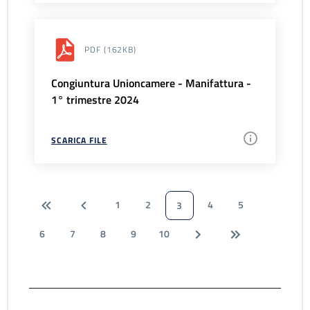
PDF
(162KB)
Congiuntura Unioncamere - Manifattura -
1° trimestre 2024
SCARICA FILE
1
2
4
5
3
6
7
8
9
10