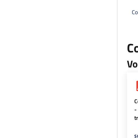
Co
C
Vo
C
-
t
S