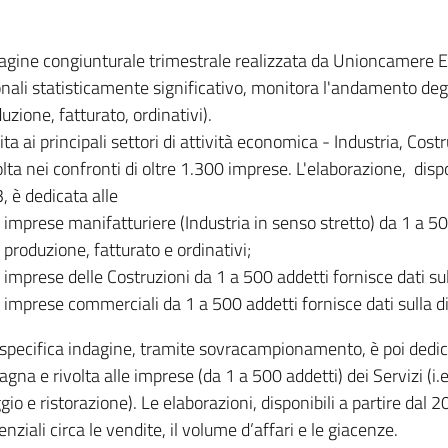
dagine congiunturale trimestrale realizzata da Unioncamere
onali statisticamente significativo, monitora l'andamento degl
uzione, fatturato, ordinativi).
ita ai principali settori di attività economica - Industria, Cos
lta nei confronti di oltre 1.300 imprese. L'elaborazione, disp
, è dedicata alle
imprese manifatturiere (Industria in senso stretto) da 1 a 50
produzione, fatturato e ordinativi;
imprese delle Costruzioni da 1 a 500 addetti fornisce dati s
imprese commerciali da 1 a 500 addetti fornisce dati sulla d
specifica indagine, tramite sovracampionamento, è poi dedicata
na e rivolta alle imprese (da 1 a 500 addetti) dei Servizi (i.
gio e ristorazione). Le elaborazioni, disponibili a partire dal 
nziali circa le vendite, il volume d’affari e le giacenze.