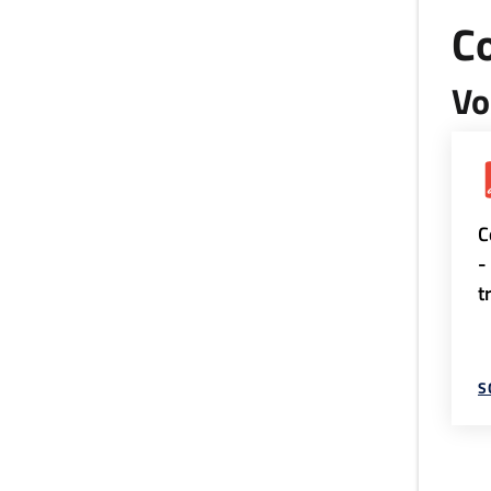
Co
Vo
C
-
t
S