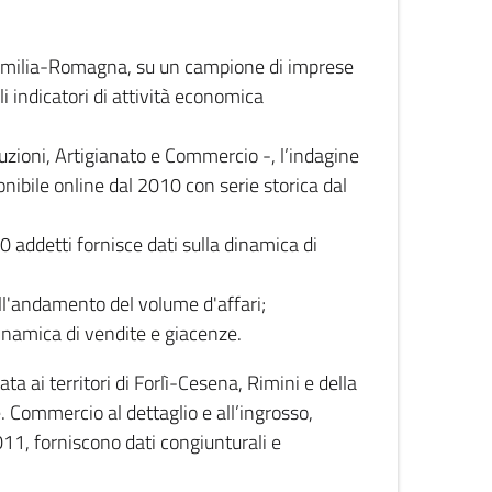
 Emilia-Romagna, su un campione di imprese
i indicatori di attività economica
truzioni, Artigianato e Commercio -, l’indagine
onibile online dal 2010 con serie storica dal
0 addetti fornisce dati sulla dinamica di
ull'andamento del volume d'affari;
inamica di vendite e giacenze.
 ai territori di Forlì-Cesena, Rimini e della
e. Commercio al dettaglio e all’ingrosso,
2011, forniscono dati congiunturali e