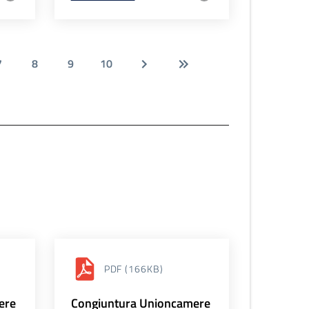
7
8
9
10
PDF
(166KB)
ere
Congiuntura Unioncamere