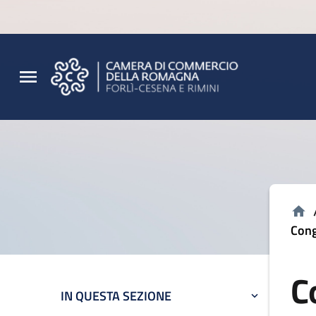
Vai al contenuto principale
Vai al footer
Cong
C
IN QUESTA SEZIONE