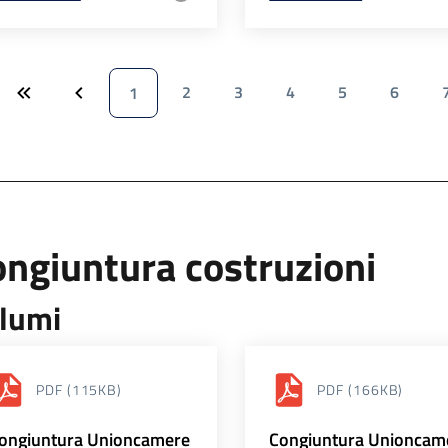
2
3
4
5
6
1
ngiuntura costruzioni
lumi
PDF
(115KB)
PDF
(166KB)
ongiuntura Unioncamere
Congiuntura Unioncam