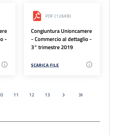
PDF
(126KB)
ere
Congiuntura Unioncamere
io -
- Commercio al dettaglio -
3° trimestre 2019
SCARICA FILE
10
11
12
13