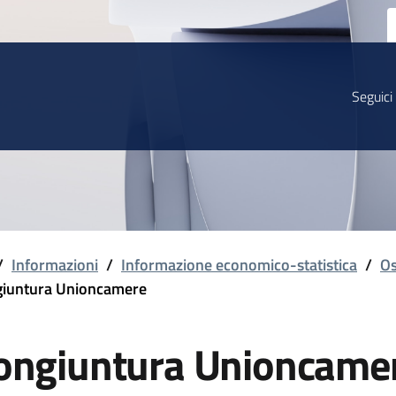
Seguici
/
Informazioni
/
Informazione economico-statistica
/
Os
iuntura Unioncamere
ongiuntura Unioncame