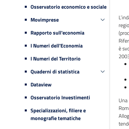
Osservatorio economico e sociale
L’in
Movimprese
regi
Rapporto sull'economia
(prod
Rifer
I Numeri dell'Economia
è svo
2003
I Numeri del Territorio
Quaderni di statistica
Dataview
Osservatorio Investimenti
Una 
Romag
Specializzazioni, filiere e
Allog
monografie tematiche
tende