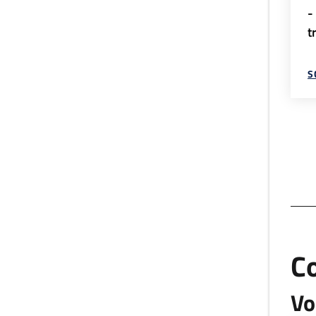
-
t
S
C
Vo