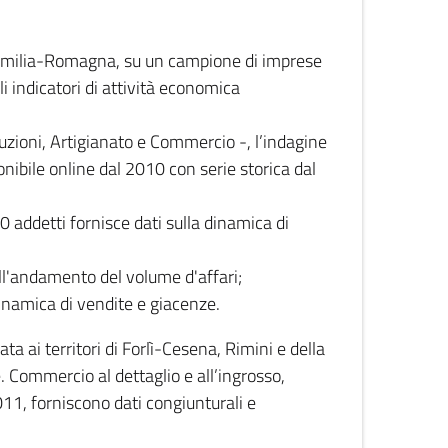
 Emilia-Romagna, su un campione di imprese
i indicatori di attività economica
truzioni, Artigianato e Commercio -, l’indagine
onibile online dal 2010 con serie storica dal
0 addetti fornisce dati sulla dinamica di
ull'andamento del volume d'affari;
inamica di vendite e giacenze.
 ai territori di Forlì-Cesena, Rimini e della
e. Commercio al dettaglio e all’ingrosso,
2011, forniscono dati congiunturali e