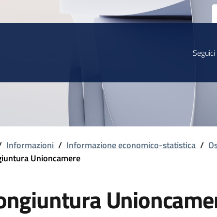
Seguici
/
Informazioni
/
Informazione economico-statistica
/
Os
iuntura Unioncamere
ongiuntura Unioncame