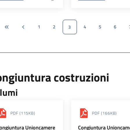
1
2
4
5
6
3
ngiuntura costruzioni
lumi
PDF
(115KB)
PDF
(166KB)
ongiuntura Unioncamere
Congiuntura Unioncam