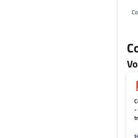
Co
C
Vo
C
-
t
S