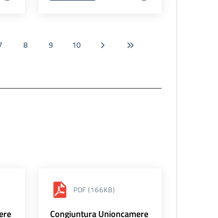
7
8
9
10
PDF
(166KB)
ere
Congiuntura Unioncamere