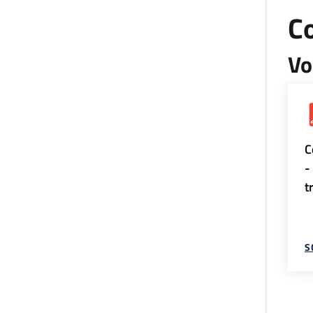
Co
Vo
C
-
t
S