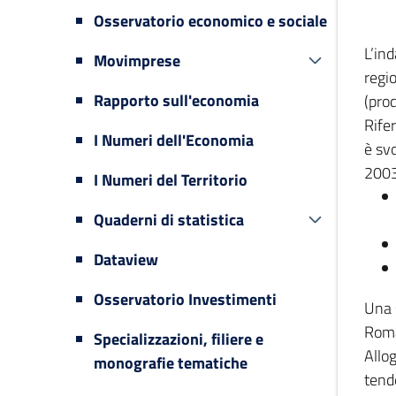
Osservatorio economico e sociale
L’in
Movimprese
regi
Rapporto sull'economia
(prod
Rifer
I Numeri dell'Economia
è svo
2003
I Numeri del Territorio
Quaderni di statistica
Dataview
Osservatorio Investimenti
Una 
Romag
Specializzazioni, filiere e
Allog
monografie tematiche
tende