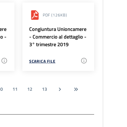
PDF
(126KB)
ere
Congiuntura Unioncamere
io -
- Commercio al dettaglio -
3° trimestre 2019
SCARICA FILE
10
11
12
13