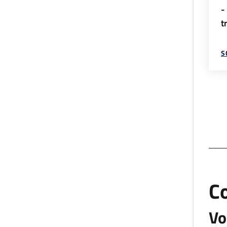
-
t
S
C
Vo