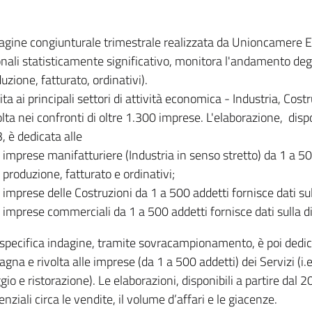
dagine congiunturale trimestrale realizzata da Unioncamere
onali statisticamente significativo, monitora l'andamento degl
uzione, fatturato, ordinativi).
ita ai principali settori di attività economica - Industria, Cos
lta nei confronti di oltre 1.300 imprese. L'elaborazione, disp
, è dedicata alle
imprese manifatturiere (Industria in senso stretto) da 1 a 50
produzione, fatturato e ordinativi;
imprese delle Costruzioni da 1 a 500 addetti fornisce dati s
imprese commerciali da 1 a 500 addetti fornisce dati sulla d
specifica indagine, tramite sovracampionamento, è poi dedicata
na e rivolta alle imprese (da 1 a 500 addetti) dei Servizi (i.
gio e ristorazione). Le elaborazioni, disponibili a partire dal 
nziali circa le vendite, il volume d’affari e le giacenze.