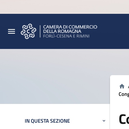
Vai al contenuto principale
Vai al footer
Cong
C
IN QUESTA SEZIONE