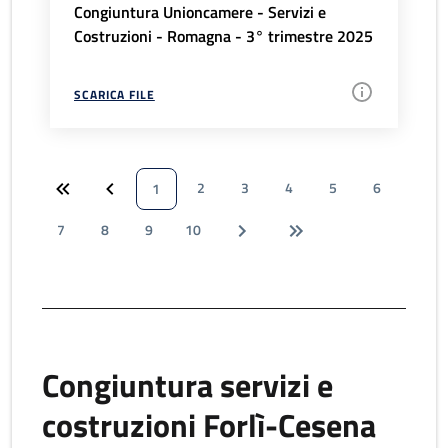
Congiuntura Unioncamere - Servizi e
Costruzioni - Romagna - 3° trimestre 2025
SCARICA FILE
2
3
4
5
6
1
7
8
9
10
Congiuntura servizi e
costruzioni Forlì-Cesena