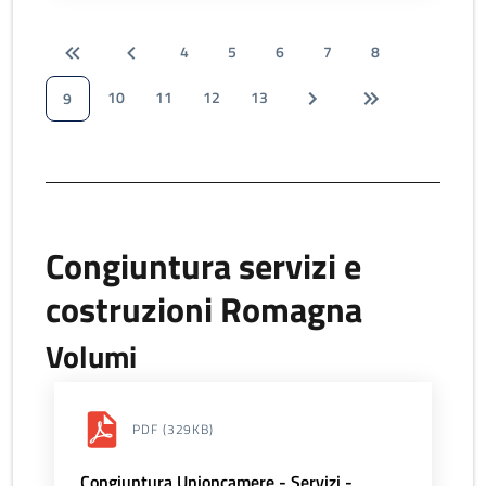
4
5
6
7
8
10
11
12
13
9
Congiuntura servizi e
costruzioni Romagna
Volumi
PDF
(329KB)
Congiuntura Unioncamere - Servizi -