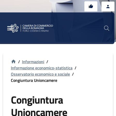
Vai al contenuto principale
Vai al footer
/
Informazioni
/
Informazione economico-statistica
/
Osservatorio economico e sociale
/
Congiuntura Unioncamere
Congiuntura
Unioncamere