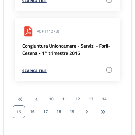
SCARICA FILE
PDF
(112KB)
Congiuntura Unioncamere - Servizi - Forlì-
Cesena - 1° trimestre 2015
SCARICA FILE
10
11
12
13
14
16
17
18
19
15