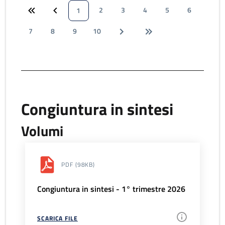
2
3
4
5
6
1
7
8
9
10
Congiuntura in sintesi
Volumi
PDF
(98KB)
Congiuntura in sintesi - 1° trimestre 2026
SCARICA FILE