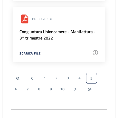
PDF
(170KB)
Congiuntura Unioncamere - Manifattura -
3° trimestre 2022
SCARICA FILE
1
2
3
4
5
6
7
8
9
10