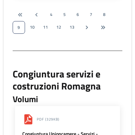
4
5
6
7
8
10
11
12
13
9
Congiuntura servizi e
costruzioni Romagna
Volumi
PDF
(329KB)
Congiuntura Unioncamere - Servizi -