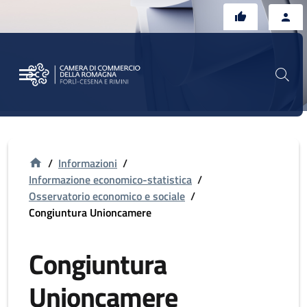
Vai al contenuto principale
Vai al footer
/
Informazioni
/
Informazione economico-statistica
/
Osservatorio economico e sociale
/
Congiuntura Unioncamere
Congiuntura
Unioncamere