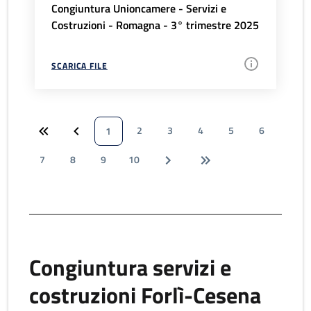
Congiuntura Unioncamere - Servizi e
Costruzioni - Romagna - 3° trimestre 2025
SCARICA FILE
2
3
4
5
6
1
7
8
9
10
Congiuntura servizi e
costruzioni Forlì-Cesena