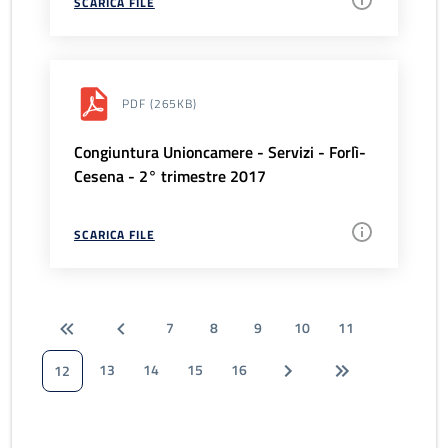
SCARICA FILE
PDF
(265KB)
Congiuntura Unioncamere - Servizi - Forlì-
Cesena - 2° trimestre 2017
SCARICA FILE
7
8
9
10
11
13
14
15
16
12