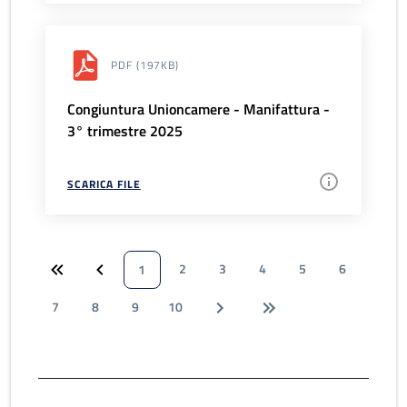
PDF
(197KB)
Congiuntura Unioncamere - Manifattura -
3° trimestre 2025
SCARICA FILE
2
3
4
5
6
1
7
8
9
10