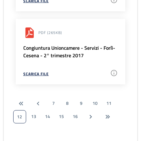
SCARICA FILE
PDF
(265KB)
Congiuntura Unioncamere - Servizi - Forlì-
Cesena - 2° trimestre 2017
SCARICA FILE
7
8
9
10
11
13
14
15
16
12