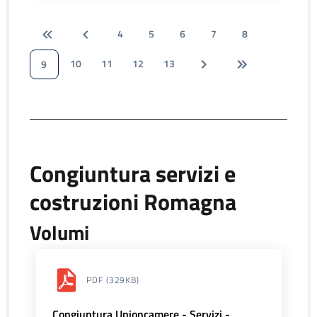
4
5
6
7
8
10
11
12
13
9
Congiuntura servizi e
costruzioni Romagna
Volumi
PDF
(329KB)
Congiuntura Unioncamere - Servizi -