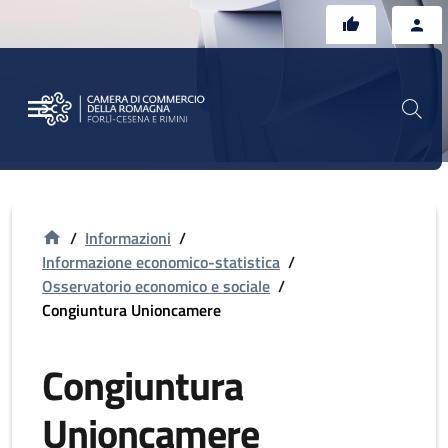
Vai al contenuto principale
Vai al footer
/
Informazioni
/
Informazione economico-statistica
/
Osservatorio economico e sociale
/
Congiuntura Unioncamere
Congiuntura
Unioncamere