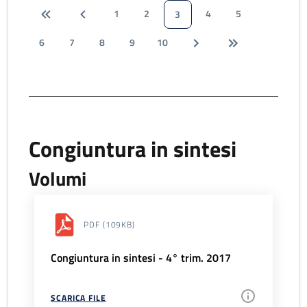
1
2
4
5
3
6
7
8
9
10
Congiuntura in sintesi
Volumi
PDF
(109KB)
Congiuntura in sintesi - 4° trim. 2017
SCARICA FILE