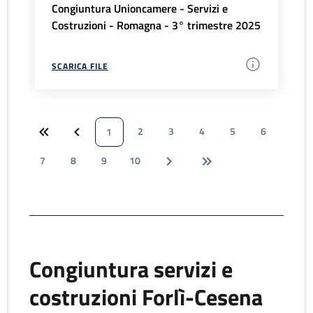
Congiuntura Unioncamere - Servizi e
Costruzioni - Romagna - 3° trimestre 2025
SCARICA FILE
2
3
4
5
6
1
7
8
9
10
Congiuntura servizi e
costruzioni Forlì-Cesena