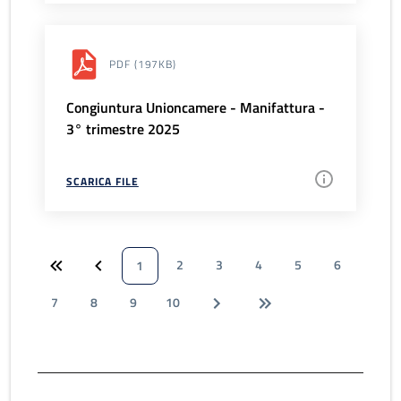
PDF
(197KB)
Congiuntura Unioncamere - Manifattura -
3° trimestre 2025
SCARICA FILE
2
3
4
5
6
1
7
8
9
10