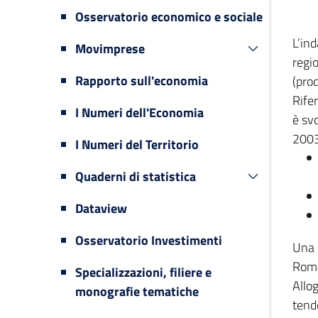
Osservatorio economico e sociale
L’in
Movimprese
regi
Rapporto sull'economia
(prod
Rifer
I Numeri dell'Economia
è svo
2003
I Numeri del Territorio
Quaderni di statistica
Dataview
Osservatorio Investimenti
Una 
Romag
Specializzazioni, filiere e
Allog
monografie tematiche
tende