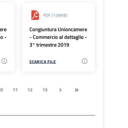
PDF
(126KB)
ere
Congiuntura Unioncamere
io -
- Commercio al dettaglio -
3° trimestre 2019
SCARICA FILE
10
11
12
13