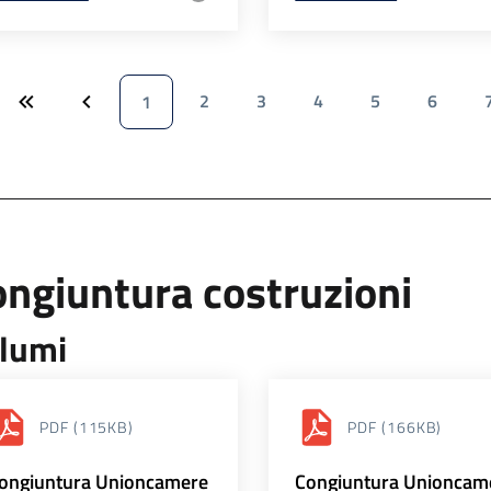
2
3
4
5
6
1
ngiuntura costruzioni
lumi
PDF
(115KB)
PDF
(166KB)
ongiuntura Unioncamere
Congiuntura Unioncam