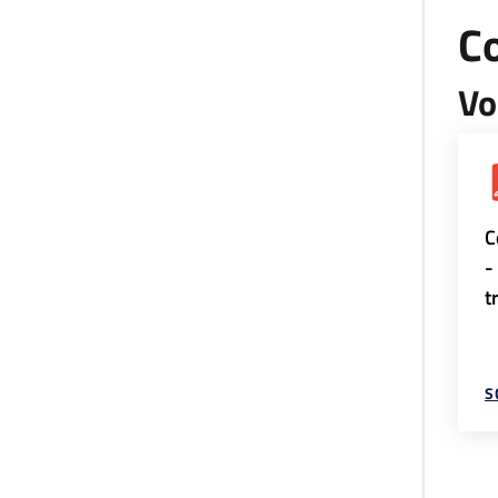
Co
Vo
C
-
t
S