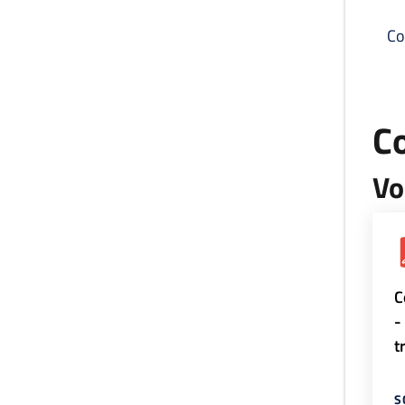
Co
C
Vo
C
-
t
S