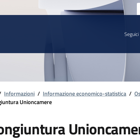
Seguici
/
Informazioni
/
Informazione economico-statistica
/
Os
iuntura Unioncamere
ongiuntura Unioncame