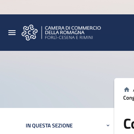
Vai al contenuto principale
Vai al footer
Cong
C
IN QUESTA SEZIONE