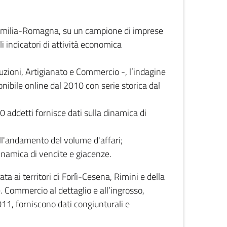
 Emilia-Romagna, su un campione di imprese
i indicatori di attività economica
truzioni, Artigianato e Commercio -, l’indagine
onibile online dal 2010 con serie storica dal
0 addetti fornisce dati sulla dinamica di
ull'andamento del volume d'affari;
inamica di vendite e giacenze.
 ai territori di Forlì-Cesena, Rimini e della
e. Commercio al dettaglio e all’ingrosso,
2011, forniscono dati congiunturali e