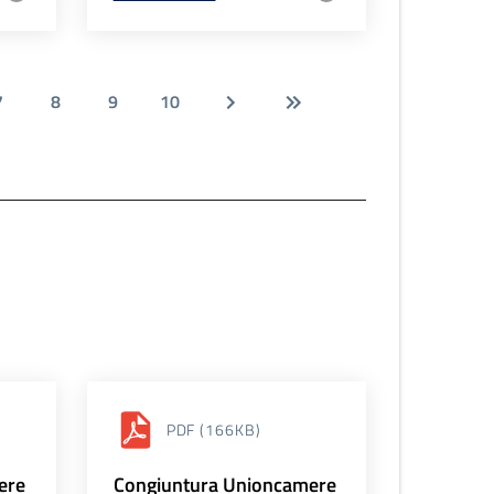
7
8
9
10
PDF
(166KB)
ere
Congiuntura Unioncamere