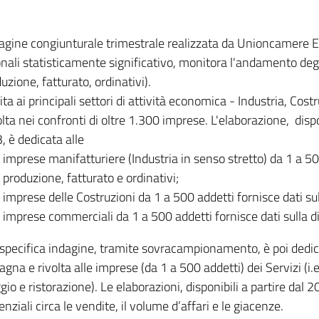
dagine congiunturale trimestrale realizzata da Unioncamere
onali statisticamente significativo, monitora l'andamento degl
uzione, fatturato, ordinativi).
ita ai principali settori di attività economica - Industria, Cos
lta nei confronti di oltre 1.300 imprese. L'elaborazione, disp
, è dedicata alle
imprese manifatturiere (Industria in senso stretto) da 1 a 50
produzione, fatturato e ordinativi;
imprese delle Costruzioni da 1 a 500 addetti fornisce dati s
imprese commerciali da 1 a 500 addetti fornisce dati sulla d
specifica indagine, tramite sovracampionamento, è poi dedicata
na e rivolta alle imprese (da 1 a 500 addetti) dei Servizi (i.
gio e ristorazione). Le elaborazioni, disponibili a partire dal 
nziali circa le vendite, il volume d’affari e le giacenze.