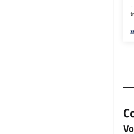
-
t
S
C
Vo