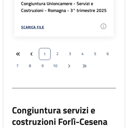
Congiuntura Unioncamere - Servizi e
Costruzioni - Romagna - 3° trimestre 2025
SCARICA FILE
2
3
4
5
6
1
7
8
9
10
Congiuntura servizi e
costruzioni Forlì-Cesena