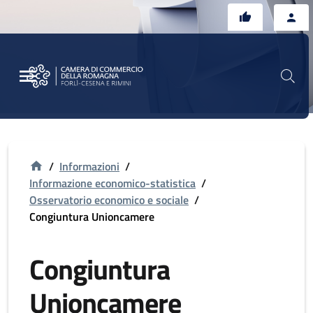
Vai al contenuto principale
Vai al footer
/
Informazioni
/
Informazione economico-statistica
/
Osservatorio economico e sociale
/
Congiuntura Unioncamere
Congiuntura
Unioncamere