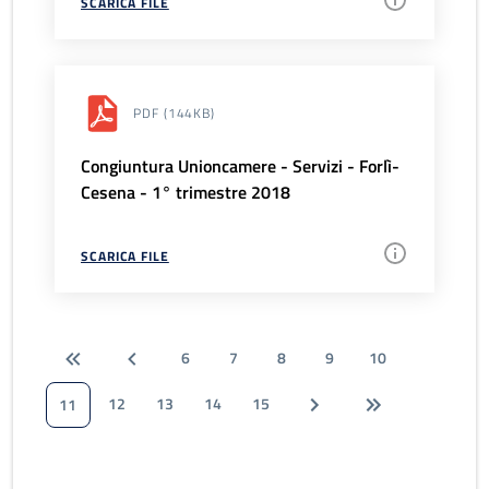
SCARICA FILE
PDF
(144KB)
Congiuntura Unioncamere - Servizi - Forlì-
Cesena - 1° trimestre 2018
SCARICA FILE
6
7
8
9
10
12
13
14
15
11