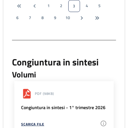
1
2
4
5
3
6
7
8
9
10
Congiuntura in sintesi
Volumi
PDF
(98KB)
Congiuntura in sintesi - 1° trimestre 2026
SCARICA FILE