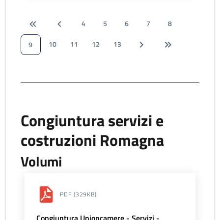
4
5
6
7
8
10
11
12
13
9
Congiuntura servizi e
costruzioni Romagna
Volumi
PDF
(329KB)
Congiuntura Unioncamere - Servizi -