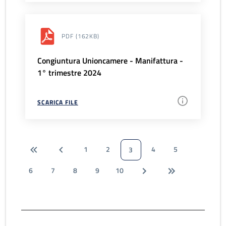
PDF
(162KB)
Congiuntura Unioncamere - Manifattura -
1° trimestre 2024
SCARICA FILE
1
2
4
5
3
6
7
8
9
10