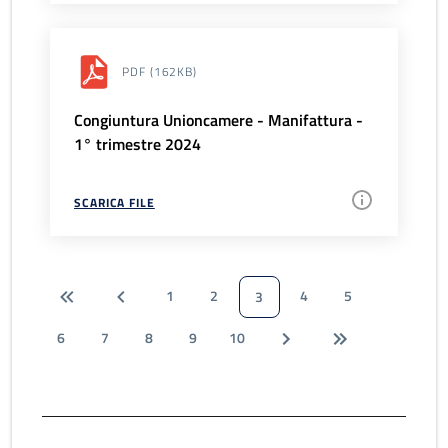
PDF
(162KB)
Congiuntura Unioncamere - Manifattura -
1° trimestre 2024
SCARICA FILE
1
2
4
5
3
6
7
8
9
10