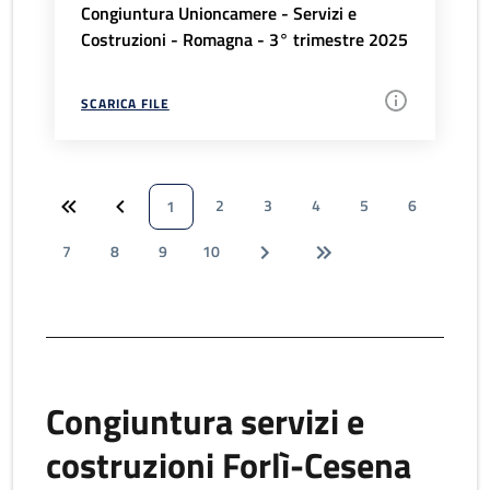
Congiuntura Unioncamere - Servizi e
Costruzioni - Romagna - 3° trimestre 2025
SCARICA FILE
2
3
4
5
6
1
7
8
9
10
Congiuntura servizi e
costruzioni Forlì-Cesena