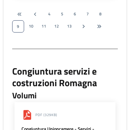
4
5
6
7
8
10
11
12
13
9
Congiuntura servizi e
costruzioni Romagna
Volumi
PDF
(329KB)
Congiuntura Unioncamere - Servizi -