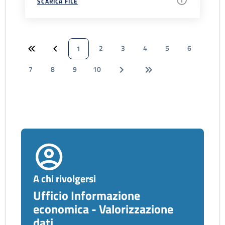
SCARICA FILE
2
3
4
5
6
1
7
8
9
10
A chi rivolgersi
Ufficio Informazione
economica - Valorizzazione
dati