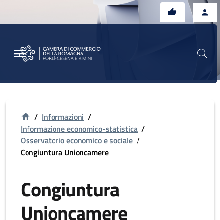
Vai al contenuto principale
Vai al footer
/
Informazioni
/
Informazione economico-statistica
/
Osservatorio economico e sociale
/
Congiuntura Unioncamere
Congiuntura
Unioncamere