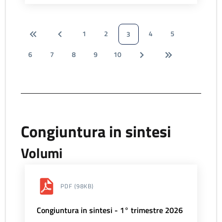
1
2
4
5
3
6
7
8
9
10
Congiuntura in sintesi
Volumi
PDF
(98KB)
Congiuntura in sintesi - 1° trimestre 2026