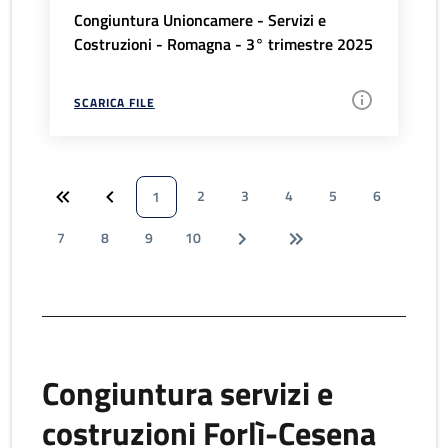
Congiuntura Unioncamere - Servizi e
Costruzioni - Romagna - 3° trimestre 2025
SCARICA FILE
2
3
4
5
6
1
7
8
9
10
Congiuntura servizi e
costruzioni Forlì-Cesena