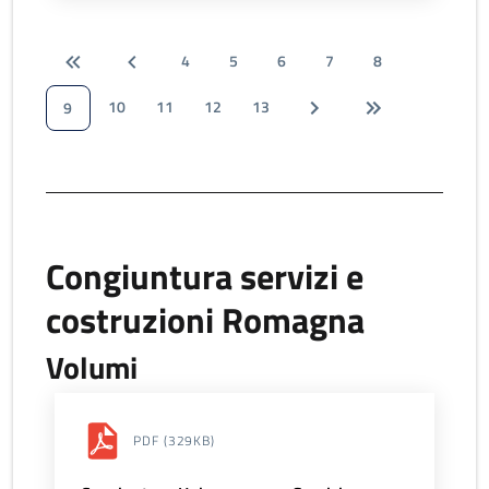
4
5
6
7
8
10
11
12
13
9
Congiuntura servizi e
costruzioni Romagna
Volumi
PDF
(329KB)