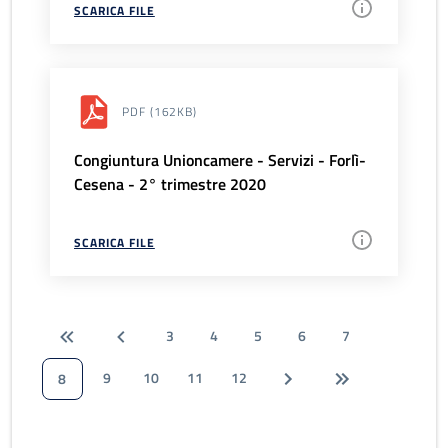
SCARICA FILE
PDF
(162KB)
Congiuntura Unioncamere - Servizi - Forlì-
Cesena - 2° trimestre 2020
SCARICA FILE
3
4
5
6
7
9
10
11
12
8