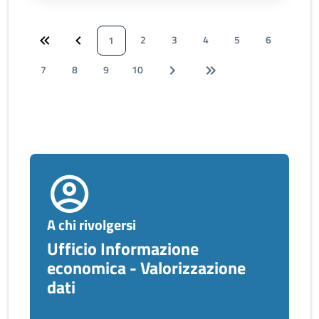
2
3
4
5
6
1
7
8
9
10
A chi rivolgersi
Ufficio Informazione
economica - Valorizzazione
dati