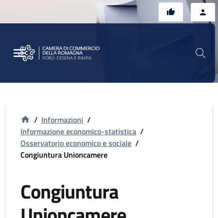
Vai al contenuto principale
Vai al footer
/
Informazioni
/
Informazione economico-statistica
/
Osservatorio economico e sociale
/
Congiuntura Unioncamere
Congiuntura
Unioncamere