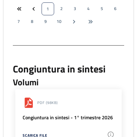
2
3
4
5
6
1
7
8
9
10
Congiuntura in sintesi
Volumi
PDF
(98KB)
Congiuntura in sintesi - 1° trimestre 2026
SCARICA FILE