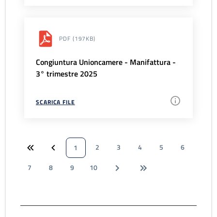
PDF
(197KB)
Congiuntura Unioncamere - Manifattura -
3° trimestre 2025
SCARICA FILE
2
3
4
5
6
1
7
8
9
10