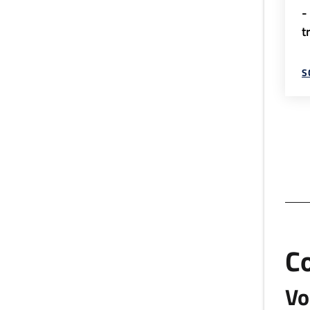
-
t
S
C
Vo