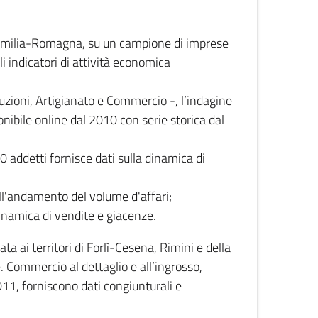
 Emilia-Romagna, su un campione di imprese
i indicatori di attività economica
truzioni, Artigianato e Commercio -, l’indagine
onibile online dal 2010 con serie storica dal
0 addetti fornisce dati sulla dinamica di
ull'andamento del volume d'affari;
inamica di vendite e giacenze.
 ai territori di Forlì-Cesena, Rimini e della
e. Commercio al dettaglio e all’ingrosso,
2011, forniscono dati congiunturali e