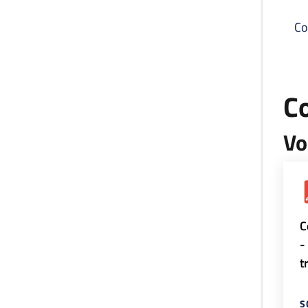
Co
C
Vo
C
-
t
S