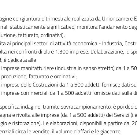
dagine congiunturale trimestrale realizzata da Unioncamere
onali statisticamente significativo, monitora l'andamento degl
uzione, fatturato, ordinativi).
ita ai principali settori di attività economica - Industria, Cos
lta nei confronti di oltre 1.300 imprese. L'elaborazione, disp
, è dedicata alle
imprese manifatturiere (Industria in senso stretto) da 1 a 50
produzione, fatturato e ordinativi;
imprese delle Costruzioni da 1 a 500 addetti fornisce dati s
imprese commerciali da 1 a 500 addetti fornisce dati sulla d
specifica indagine, tramite sovracampionamento, è poi dedicata
na e rivolta alle imprese (da 1 a 500 addetti) dei Servizi (i.
gio e ristorazione). Le elaborazioni, disponibili a partire dal 
nziali circa le vendite, il volume d’affari e le giacenze.