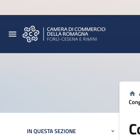
Vai al contenuto principale
Vai al footer
Cong
C
IN QUESTA SEZIONE