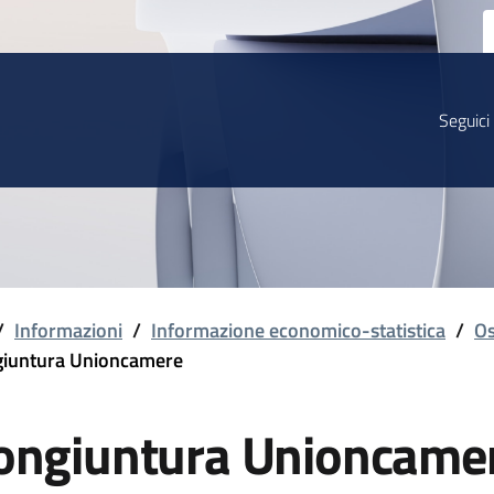
Seguici
/
Informazioni
/
Informazione economico-statistica
/
Os
iuntura Unioncamere
ongiuntura Unioncame