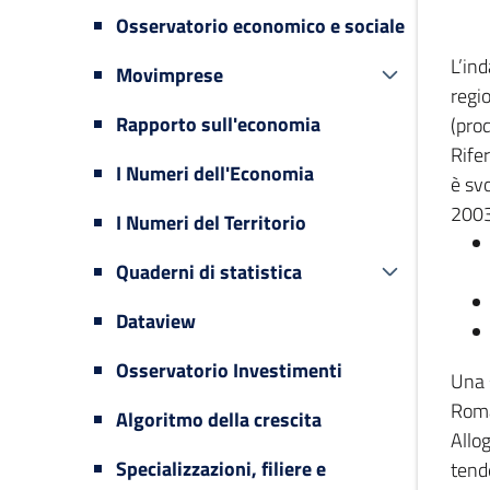
Osservatorio economico e sociale
L’in
Movimprese
regi
Rapporto sull'economia
(prod
Rifer
I Numeri dell'Economia
è svo
2003
I Numeri del Territorio
Quaderni di statistica
Dataview
Osservatorio Investimenti
Una 
Romag
Algoritmo della crescita
Allog
Specializzazioni, filiere e
tende