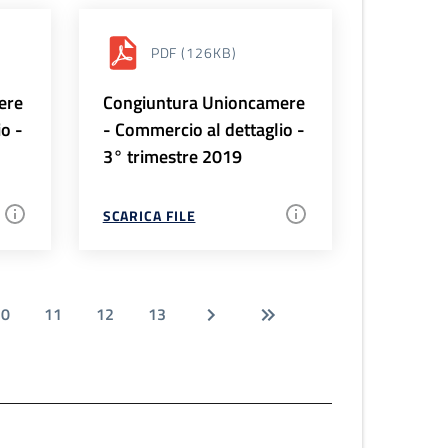
PDF
(126KB)
ere
Congiuntura Unioncamere
io -
- Commercio al dettaglio -
3° trimestre 2019
SCARICA FILE
10
11
12
13