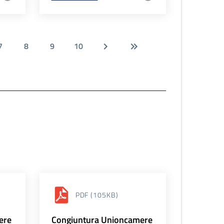
7
8
9
10
PDF
(105KB)
ere
Congiuntura Unioncamere