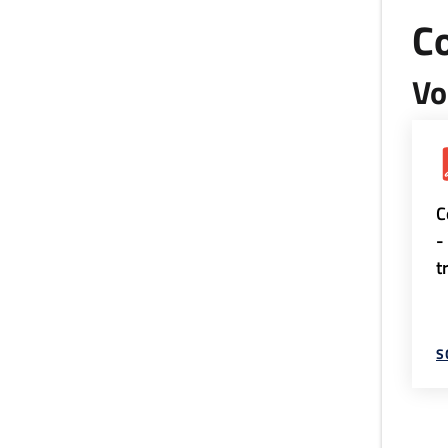
Co
Vo
C
-
t
S