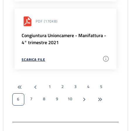
PDF
(170KB)
Congiuntura Unioncamere - Manifattura -
4° trimestre 2021
SCARICA FILE
1
2
3
4
5
7
8
9
10
6