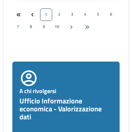
2
3
4
5
6
1
7
8
9
10
A chi rivolgersi
Ufficio Informazione
economica - Valorizzazione
dati