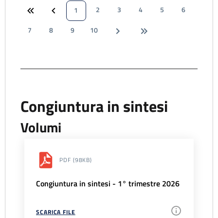
2
3
4
5
6
1
7
8
9
10
Congiuntura in sintesi
Volumi
PDF
(98KB)
Congiuntura in sintesi - 1° trimestre 2026
SCARICA FILE