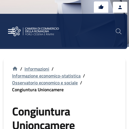
Vai al contenuto principale
Vai al footer
/
Informazioni
/
Informazione economico-statistica
/
Osservatorio economico e sociale
/
Congiuntura Unioncamere
Congiuntura
Unioncamere