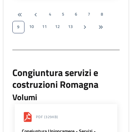
4
5
6
7
8
10
11
12
13
9
Congiuntura servizi e
costruzioni Romagna
Volumi
PDF
(329KB)
Congiuntura Unioncamere - Servizi -