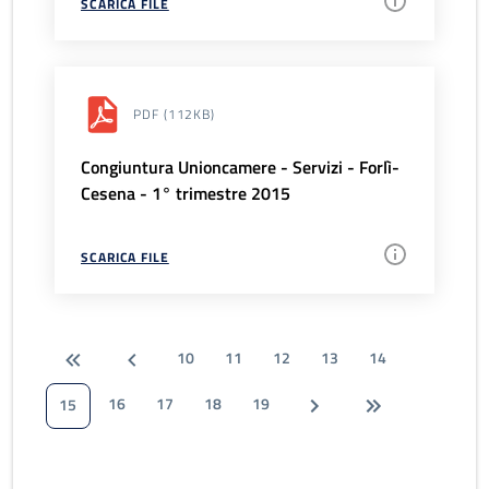
SCARICA FILE
PDF
(112KB)
Congiuntura Unioncamere - Servizi - Forlì-
Cesena - 1° trimestre 2015
SCARICA FILE
10
11
12
13
14
16
17
18
19
15