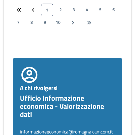
2
3
4
5
6
1
7
8
9
10
A chi rivolgersi
Ufficio Informazione
economica - Valorizzazione
dati
informazioneeconomica@romagna.camcom.it