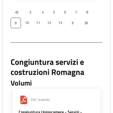
4
5
6
7
8
10
11
12
13
9
Congiuntura servizi e
costruzioni Romagna
Volumi
PDF
(406KB)
Congiuntura Unioncamere - Servizi -