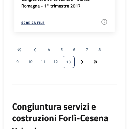
Romagna - 1° trimestre 2017
SCARICA FILE
4
5
6
7
8
9
10
11
12
13
Congiuntura servizi e
costruzioni Forlì-Cesena