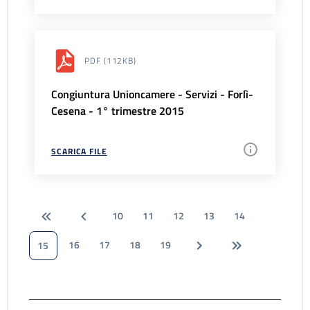
PDF
(112KB)
Congiuntura Unioncamere - Servizi - Forlì-
Cesena - 1° trimestre 2015
SCARICA FILE
10
11
12
13
14
16
17
18
19
15