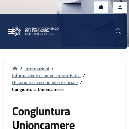
Vai al contenuto principale
Vai al footer
/
Informazioni
/
Informazione economico-statistica
/
Osservatorio economico e sociale
/
Congiuntura Unioncamere
Congiuntura
Unioncamere