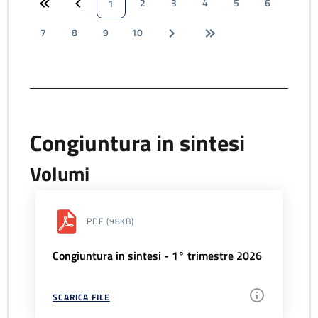
2
3
4
5
6
1
7
8
9
10
Congiuntura in sintesi
Volumi
PDF
(98KB)
Congiuntura in sintesi - 1° trimestre 2026
SCARICA FILE