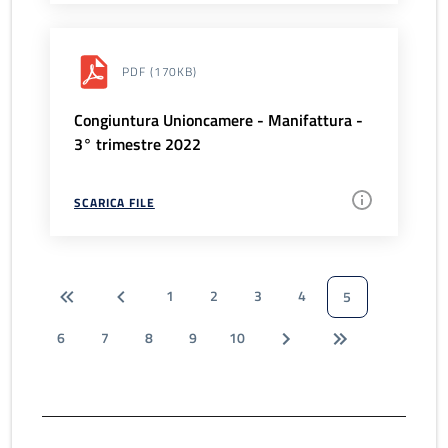
PDF
(170KB)
Congiuntura Unioncamere - Manifattura -
3° trimestre 2022
SCARICA FILE
1
2
3
4
5
6
7
8
9
10