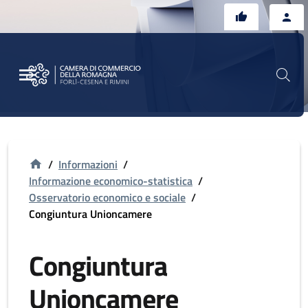
Vai al contenuto principale
Vai al footer
/
Informazioni
/
Informazione economico-statistica
/
Osservatorio economico e sociale
/
Congiuntura Unioncamere
Congiuntura
Unioncamere