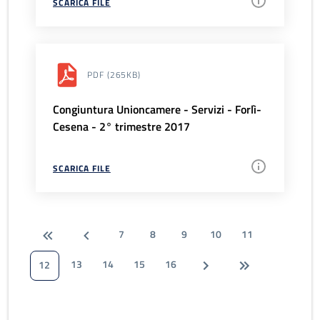
SCARICA FILE
PDF
(265KB)
Congiuntura Unioncamere - Servizi - Forlì-
Cesena - 2° trimestre 2017
SCARICA FILE
7
8
9
10
11
13
14
15
16
12