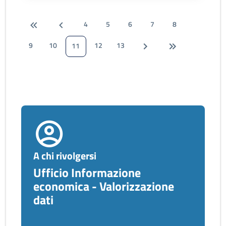
4
5
6
7
8
9
10
12
13
11
A chi rivolgersi
Ufficio Informazione
economica - Valorizzazione
dati