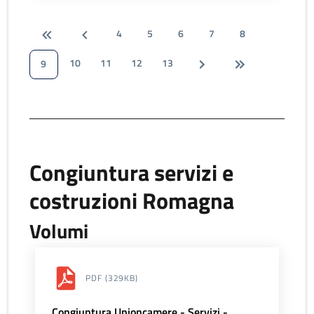
4
5
6
7
8
10
11
12
13
9
Congiuntura servizi e
costruzioni Romagna
Volumi
PDF
(329KB)
Congiuntura Unioncamere - Servizi -