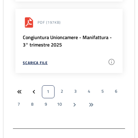
PDF
(197KB)
Congiuntura Unioncamere - Manifattura -
3° trimestre 2025
SCARICA FILE
2
3
4
5
6
1
7
8
9
10