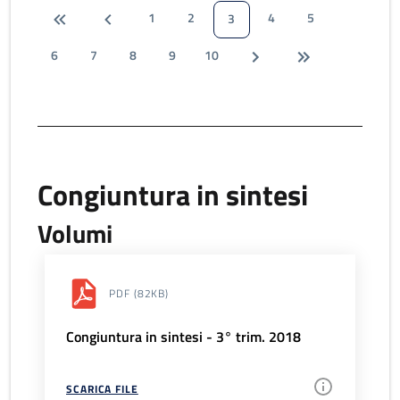
1
2
4
5
3
6
7
8
9
10
Congiuntura in sintesi
Volumi
PDF
(82KB)
Congiuntura in sintesi - 3° trim. 2018
SCARICA FILE