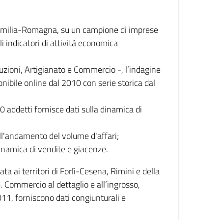
 Emilia-Romagna, su un campione di imprese
i indicatori di attività economica
truzioni, Artigianato e Commercio -, l’indagine
onibile online dal 2010 con serie storica dal
0 addetti fornisce dati sulla dinamica di
ull'andamento del volume d'affari;
inamica di vendite e giacenze.
 ai territori di Forlì-Cesena, Rimini e della
e. Commercio al dettaglio e all’ingrosso,
2011, forniscono dati congiunturali e