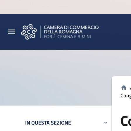
Vai al contenuto principale
Vai al footer
Cong
C
IN QUESTA SEZIONE