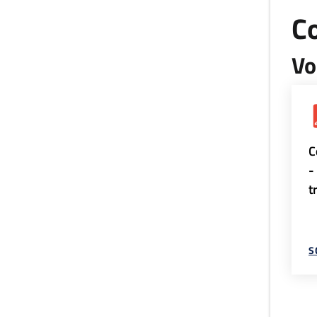
Co
Vo
C
-
t
S