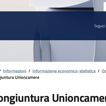
Seguici
/
Informazioni
/
Informazione economico-statistica
/
Os
iuntura Unioncamere
ongiuntura Unioncame