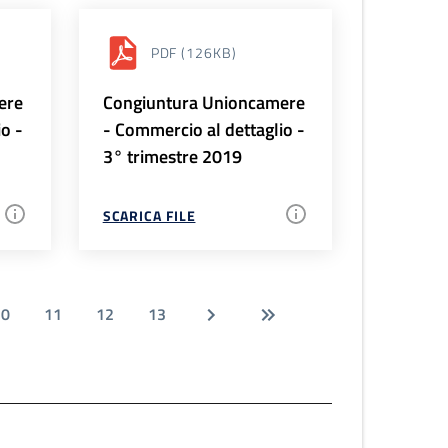
PDF
(126KB)
ere
Congiuntura Unioncamere
io -
- Commercio al dettaglio -
3° trimestre 2019
SCARICA FILE
10
11
12
13