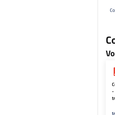
Co
C
Vo
C
-
t
S