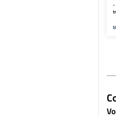
-
t
S
C
Vo