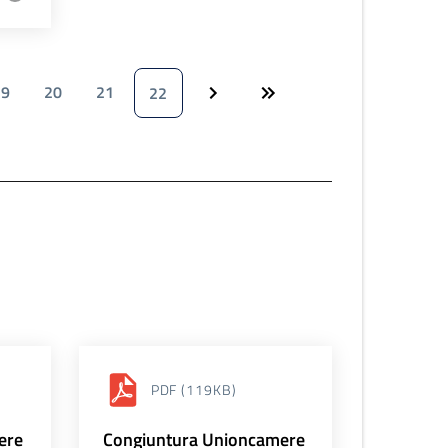
19
20
21
22
PDF
(119KB)
ere
Congiuntura Unioncamere