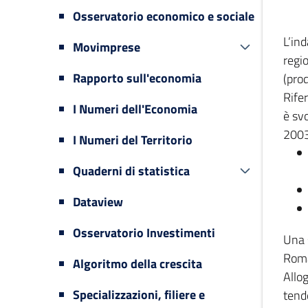
Osservatorio economico e sociale
L’in
Movimprese
regi
Rapporto sull'economia
(prod
Rifer
I Numeri dell'Economia
è svo
2003
I Numeri del Territorio
Quaderni di statistica
Dataview
Osservatorio Investimenti
Una 
Romag
Algoritmo della crescita
Allog
Specializzazioni, filiere e
tende