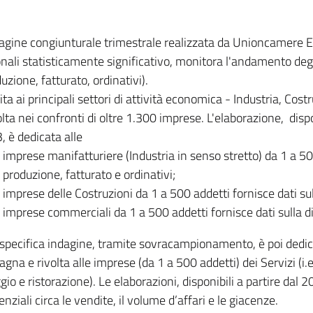
dagine congiunturale trimestrale realizzata da Unioncamere
onali statisticamente significativo, monitora l'andamento degl
uzione, fatturato, ordinativi).
ita ai principali settori di attività economica - Industria, Cos
lta nei confronti di oltre 1.300 imprese. L'elaborazione, disp
, è dedicata alle
imprese manifatturiere (Industria in senso stretto) da 1 a 50
produzione, fatturato e ordinativi;
imprese delle Costruzioni da 1 a 500 addetti fornisce dati s
imprese commerciali da 1 a 500 addetti fornisce dati sulla d
specifica indagine, tramite sovracampionamento, è poi dedicata
na e rivolta alle imprese (da 1 a 500 addetti) dei Servizi (i.
gio e ristorazione). Le elaborazioni, disponibili a partire dal 
nziali circa le vendite, il volume d’affari e le giacenze.