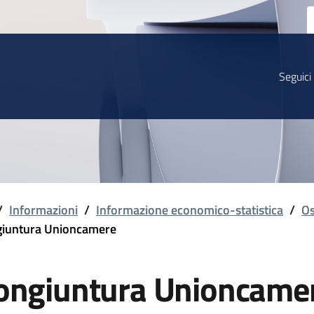
Seguici
/
Informazioni
/
Informazione economico-statistica
/
Os
iuntura Unioncamere
ongiuntura Unioncame