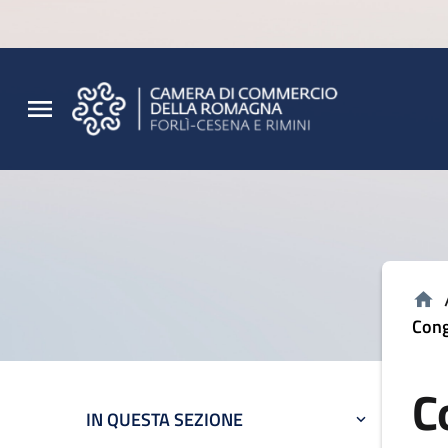
Vai al contenuto principale
Vai al footer
Cong
C
IN QUESTA SEZIONE