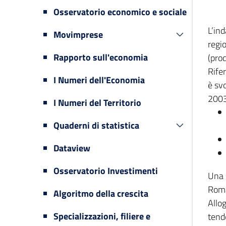
Osservatorio economico e sociale
L’in
Movimprese
regi
Rapporto sull'economia
(prod
Rifer
I Numeri dell'Economia
è svo
2003
I Numeri del Territorio
Quaderni di statistica
Dataview
Osservatorio Investimenti
Una 
Romag
Algoritmo della crescita
Allog
Specializzazioni, filiere e
tende