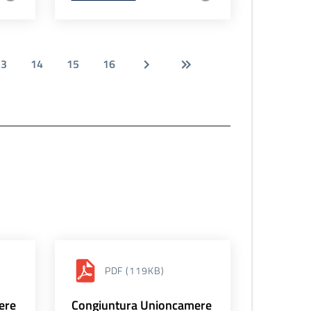
13
14
15
16
PDF
(119KB)
ere
Congiuntura Unioncamere