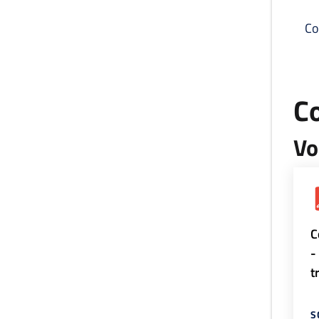
Co
C
Vo
C
-
t
S