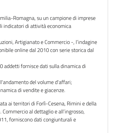
 Emilia-Romagna, su un campione di imprese
i indicatori di attività economica
truzioni, Artigianato e Commercio -, l’indagine
onibile online dal 2010 con serie storica dal
0 addetti fornisce dati sulla dinamica di
ull'andamento del volume d'affari;
inamica di vendite e giacenze.
 ai territori di Forlì-Cesena, Rimini e della
e. Commercio al dettaglio e all’ingrosso,
2011, forniscono dati congiunturali e