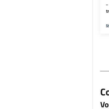
-
t
S
C
Vo