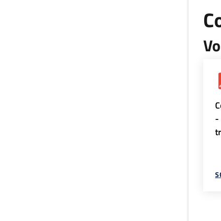
Co
Vo
C
-
t
S