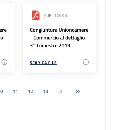
PDF
(126KB)
ere
Congiuntura Unioncamere
io -
- Commercio al dettaglio -
3° trimestre 2019
SCARICA FILE
10
11
12
13