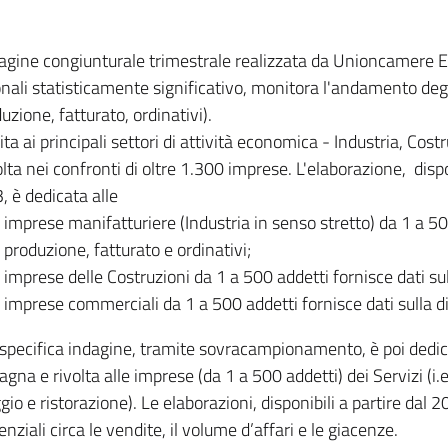
dagine congiunturale trimestrale realizzata da Unioncamere
onali statisticamente significativo, monitora l'andamento degl
uzione, fatturato, ordinativi).
ita ai principali settori di attività economica - Industria, Cos
lta nei confronti di oltre 1.300 imprese. L'elaborazione, disp
, è dedicata alle
imprese manifatturiere (Industria in senso stretto) da 1 a 50
produzione, fatturato e ordinativi;
imprese delle Costruzioni da 1 a 500 addetti fornisce dati s
imprese commerciali da 1 a 500 addetti fornisce dati sulla d
specifica indagine, tramite sovracampionamento, è poi dedicata
na e rivolta alle imprese (da 1 a 500 addetti) dei Servizi (i.
gio e ristorazione). Le elaborazioni, disponibili a partire dal 
nziali circa le vendite, il volume d’affari e le giacenze.