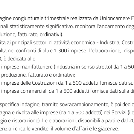
dagine congiunturale trimestrale realizzata da Unioncamere
onali statisticamente significativo, monitora l'andamento degl
uzione, fatturato, ordinativi).
ita ai principali settori di attività economica - Industria, Cos
lta nei confronti di oltre 1.300 imprese. L'elaborazione, disp
, è dedicata alle
imprese manifatturiere (Industria in senso stretto) da 1 a 50
produzione, fatturato e ordinativi;
imprese delle Costruzioni da 1 a 500 addetti fornisce dati s
imprese commerciali da 1 a 500 addetti fornisce dati sulla d
specifica indagine, tramite sovracampionamento, è poi dedicata
na e rivolta alle imprese (da 1 a 500 addetti) dei Servizi (i.
gio e ristorazione). Le elaborazioni, disponibili a partire dal 
nziali circa le vendite, il volume d’affari e le giacenze.