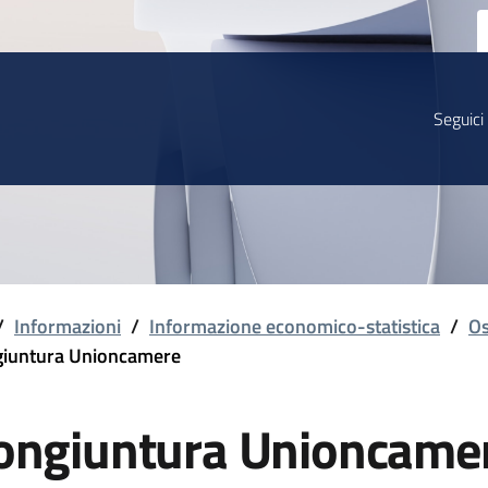
Seguici
/
Informazioni
/
Informazione economico-statistica
/
Os
iuntura Unioncamere
ongiuntura Unioncame