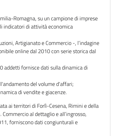
 Emilia-Romagna, su un campione di imprese
i indicatori di attività economica
truzioni, Artigianato e Commercio -, l’indagine
onibile online dal 2010 con serie storica dal
0 addetti fornisce dati sulla dinamica di
ull'andamento del volume d'affari;
inamica di vendite e giacenze.
 ai territori di Forlì-Cesena, Rimini e della
e. Commercio al dettaglio e all’ingrosso,
2011, forniscono dati congiunturali e