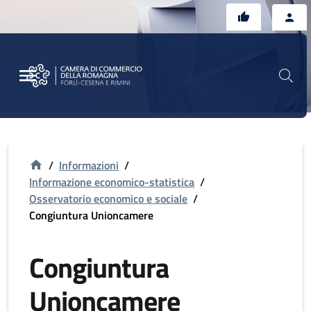
Vai al contenuto principale
Vai al footer
/
Informazioni
/
Informazione economico-statistica
/
Osservatorio economico e sociale
/
Congiuntura Unioncamere
Congiuntura
Unioncamere