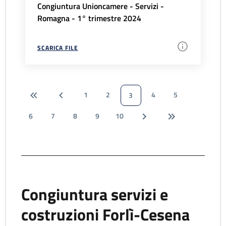
Congiuntura Unioncamere - Servizi -
Romagna - 1° trimestre 2024
SCARICA FILE
1
2
4
5
3
6
7
8
9
10
Congiuntura servizi e
costruzioni Forlì-Cesena