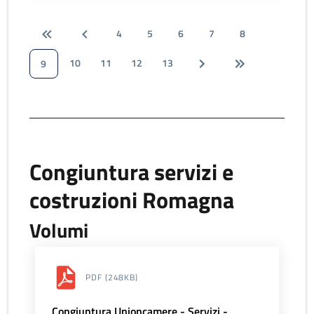
4
5
6
7
8
10
11
12
13
9
Congiuntura servizi e
costruzioni Romagna
Volumi
PDF
(248KB)
Congiuntura Unioncamere - Servizi -