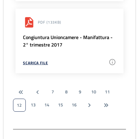
PDF
(133KB)
Congiuntura Unioncamere - Manifattura -
2° trimestre 2017
SCARICA FILE
7
8
9
10
11
13
14
15
16
12