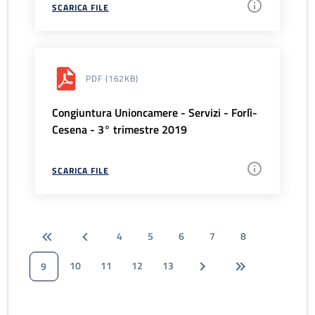
SCARICA FILE
PDF
(162KB)
Congiuntura Unioncamere - Servizi - Forlì-
Cesena - 3° trimestre 2019
SCARICA FILE
4
5
6
7
8
10
11
12
13
9