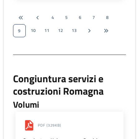
4
5
6
7
8
10
11
12
13
9
Congiuntura servizi e
costruzioni Romagna
Volumi
PDF
(329KB)