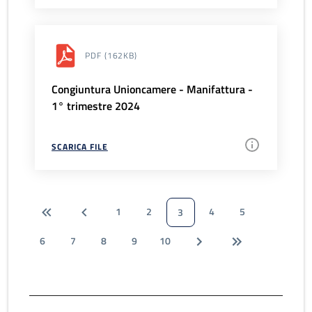
PDF
(162KB)
Congiuntura Unioncamere - Manifattura -
1° trimestre 2024
SCARICA FILE
1
2
4
5
3
6
7
8
9
10