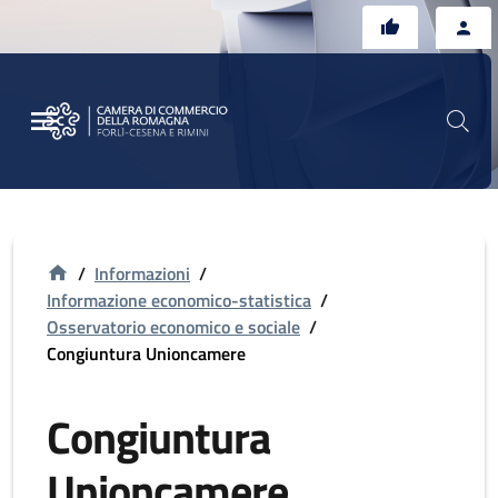
Vai al contenuto principale
Vai al footer
/
Informazioni
/
Informazione economico-statistica
/
Osservatorio economico e sociale
/
Congiuntura Unioncamere
Congiuntura
Unioncamere