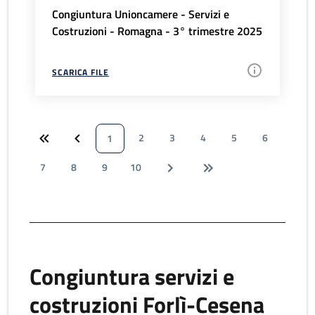
Congiuntura Unioncamere - Servizi e
Costruzioni - Romagna - 3° trimestre 2025
SCARICA FILE
2
3
4
5
6
1
7
8
9
10
Congiuntura servizi e
costruzioni Forlì-Cesena