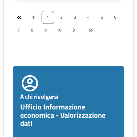
2
3
4
5
6
1
7
8
9
10
A chi rivolgersi
Ufficio Informazione
economica - Valorizzazione
dati