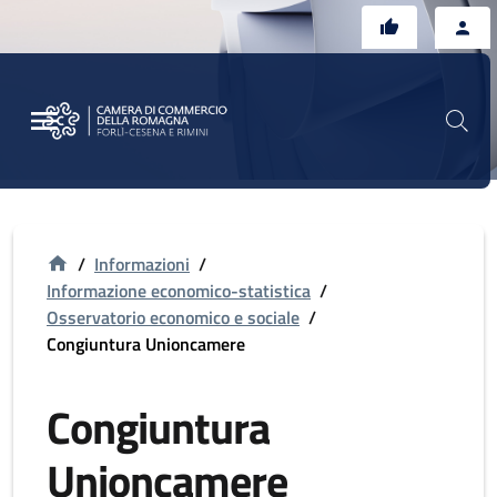
Vai al contenuto principale
Vai al footer
/
Informazioni
/
Informazione economico-statistica
/
Osservatorio economico e sociale
/
Congiuntura Unioncamere
Congiuntura
Unioncamere