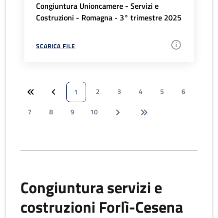
Congiuntura Unioncamere - Servizi e
Costruzioni - Romagna - 3° trimestre 2025
SCARICA FILE
2
3
4
5
6
1
7
8
9
10
Congiuntura servizi e
costruzioni Forlì-Cesena