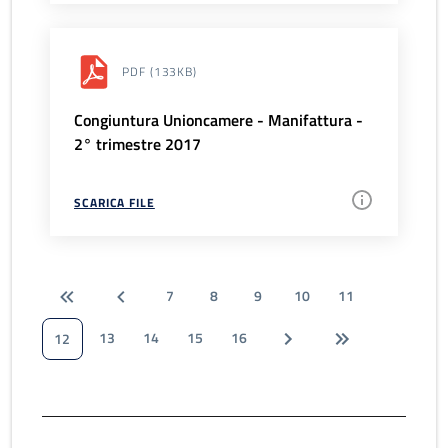
PDF
(133KB)
Congiuntura Unioncamere - Manifattura -
2° trimestre 2017
SCARICA FILE
7
8
9
10
11
13
14
15
16
12