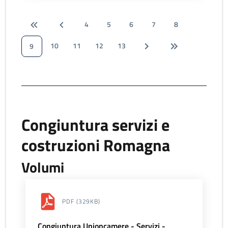
4
5
6
7
8
10
11
12
13
9
Congiuntura servizi e
costruzioni Romagna
Volumi
PDF
(329KB)
Congiuntura Unioncamere - Servizi -