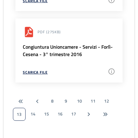
SCARICA FILE
PDF
(275KB)
Congiuntura Unioncamere - Servizi - Forlì-
Cesena - 3° trimestre 2016
SCARICA FILE
8
9
10
11
12
14
15
16
17
13