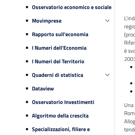
Osservatorio economico e sociale
L’in
Movimprese
regi
Rapporto sull'economia
(prod
Rifer
I Numeri dell'Economia
è svo
2003
I Numeri del Territorio
Quaderni di statistica
Dataview
Osservatorio Investimenti
Una 
Romag
Algoritmo della crescita
Allog
Specializzazioni, filiere e
tende