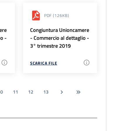
PDF
(126KB)
ere
Congiuntura Unioncamere
io -
- Commercio al dettaglio -
3° trimestre 2019
SCARICA FILE
10
11
12
13