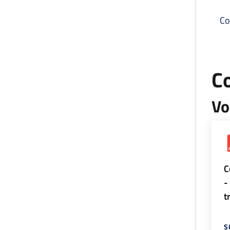
Co
C
Vo
C
-
t
S