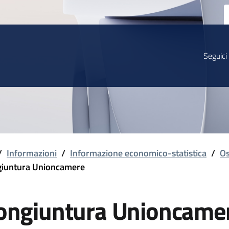
Seguici
/
Informazioni
/
Informazione economico-statistica
/
Os
iuntura Unioncamere
ongiuntura Unioncame