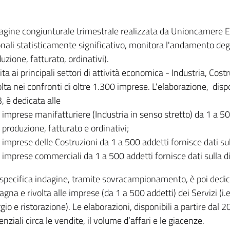
dagine congiunturale trimestrale realizzata da Unioncamere
onali statisticamente significativo, monitora l'andamento degl
uzione, fatturato, ordinativi).
ita ai principali settori di attività economica - Industria, Cos
lta nei confronti di oltre 1.300 imprese. L'elaborazione, disp
, è dedicata alle
imprese manifatturiere (Industria in senso stretto) da 1 a 50
produzione, fatturato e ordinativi;
imprese delle Costruzioni da 1 a 500 addetti fornisce dati s
imprese commerciali da 1 a 500 addetti fornisce dati sulla d
specifica indagine, tramite sovracampionamento, è poi dedicata
na e rivolta alle imprese (da 1 a 500 addetti) dei Servizi (i.
gio e ristorazione). Le elaborazioni, disponibili a partire dal 
nziali circa le vendite, il volume d’affari e le giacenze.