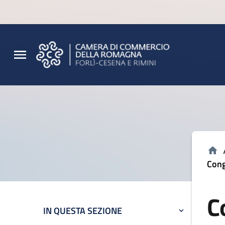
Vai al contenuto principale
Vai al footer
Cong
C
IN QUESTA SEZIONE