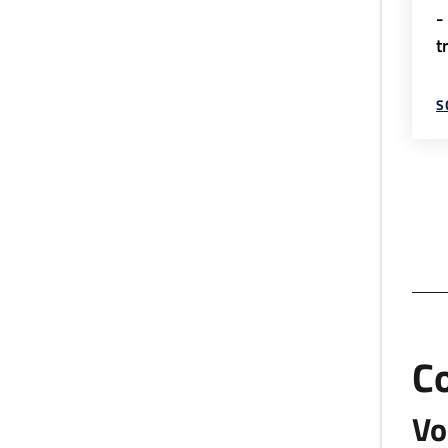
-
t
S
C
Vo