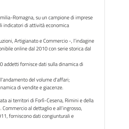
 Emilia-Romagna, su un campione di imprese
i indicatori di attività economica
truzioni, Artigianato e Commercio -, l’indagine
onibile online dal 2010 con serie storica dal
0 addetti fornisce dati sulla dinamica di
ull'andamento del volume d'affari;
inamica di vendite e giacenze.
 ai territori di Forlì-Cesena, Rimini e della
e. Commercio al dettaglio e all’ingrosso,
2011, forniscono dati congiunturali e