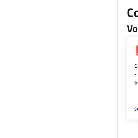
Co
Vo
C
-
t
S