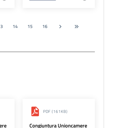
13
14
15
16
PDF
(161KB)
ere
Congiuntura Unioncamere