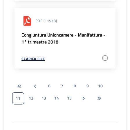
PDF
(115KB)
Congiuntura Unioncamere - Manifattura -
1° trimestre 2018
SCARICA FILE
6
7
8
9
10
12
13
14
15
11