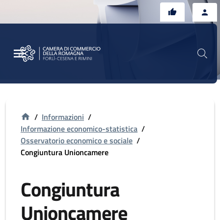
Vai al contenuto principale
Vai al footer
/
Informazioni
/
Informazione economico-statistica
/
Osservatorio economico e sociale
/
Congiuntura Unioncamere
Congiuntura
Unioncamere