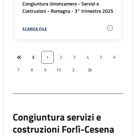
Congiuntura Unioncamere - Servizi e
Costruzioni - Romagna - 3° trimestre 2025
SCARICA FILE
2
3
4
5
6
1
7
8
9
10
Congiuntura servizi e
costruzioni Forlì-Cesena