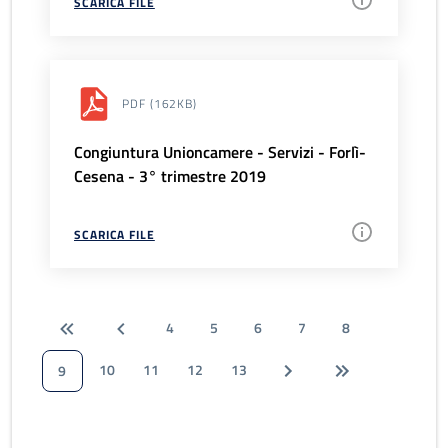
SCARICA FILE
PDF
(162KB)
Congiuntura Unioncamere - Servizi - Forlì-
Cesena - 3° trimestre 2019
SCARICA FILE
4
5
6
7
8
10
11
12
13
9