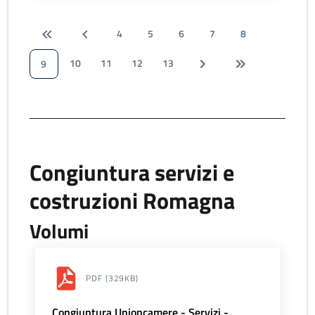
4
5
6
7
8
10
11
12
13
9
Congiuntura servizi e
costruzioni Romagna
Volumi
PDF
(329KB)
Congiuntura Unioncamere - Servizi -