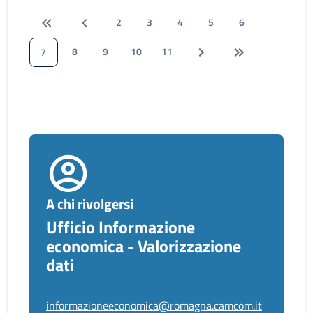
2
3
4
5
6
8
9
10
11
7
A chi rivolgersi
Ufficio Informazione
economica - Valorizzazione
dati
informazioneeconomica@romagna.camcom.it