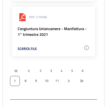
PDF
(170KB)
Congiuntura Unioncamere - Manifattura -
1° trimestre 2021
SCARICA FILE
2
3
4
5
6
8
9
10
11
7