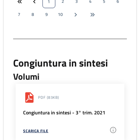
2
3
4
5
6
1
7
8
9
10
Congiuntura in sintesi
Volumi
PDF
(83KB)
Congiuntura in sintesi - 3° trim. 2021
SCARICA FILE