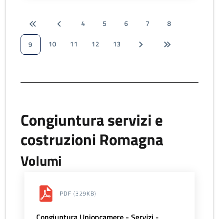
4
5
6
7
8
10
11
12
13
9
Congiuntura servizi e
costruzioni Romagna
Volumi
PDF
(329KB)
Congiuntura Unioncamere - Servizi -