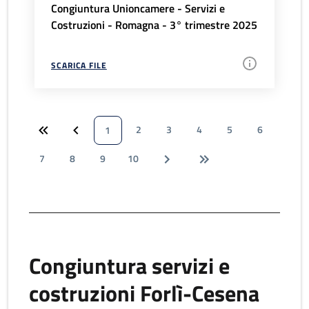
Congiuntura Unioncamere - Servizi e
Costruzioni - Romagna - 3° trimestre 2025
SCARICA FILE
2
3
4
5
6
1
7
8
9
10
Congiuntura servizi e
costruzioni Forlì-Cesena