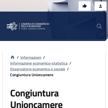
Vai al contenuto principale
Vai al footer
/
Informazioni
/
Informazione economico-statistica
/
Osservatorio economico e sociale
/
Congiuntura Unioncamere
Congiuntura
Unioncamere