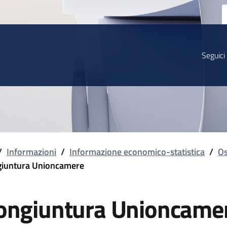
Seguici
/
Informazioni
/
Informazione economico-statistica
/
Os
iuntura Unioncamere
ongiuntura Unioncame