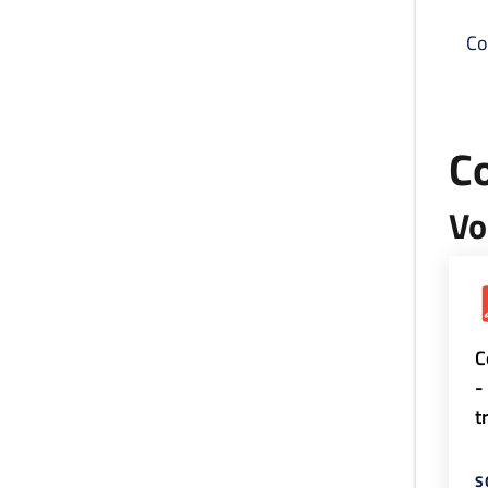
Co
C
Vo
C
-
t
S