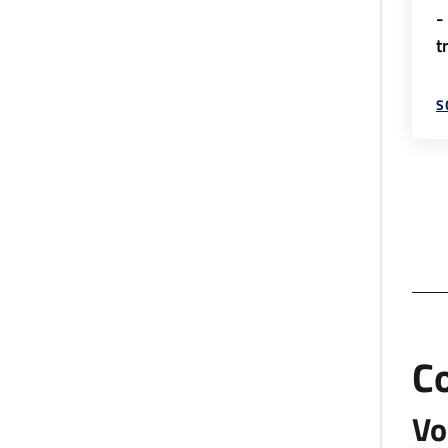
-
t
S
C
Vo