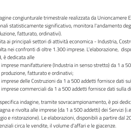
dagine congiunturale trimestrale realizzata da Unioncamere
onali statisticamente significativo, monitora l'andamento degl
uzione, fatturato, ordinativi).
ita ai principali settori di attività economica - Industria, Cos
lta nei confronti di oltre 1.300 imprese. L'elaborazione, disp
, è dedicata alle
imprese manifatturiere (Industria in senso stretto) da 1 a 50
produzione, fatturato e ordinativi;
imprese delle Costruzioni da 1 a 500 addetti fornisce dati s
imprese commerciali da 1 a 500 addetti fornisce dati sulla d
specifica indagine, tramite sovracampionamento, è poi dedicata
na e rivolta alle imprese (da 1 a 500 addetti) dei Servizi (i.
gio e ristorazione). Le elaborazioni, disponibili a partire dal 
nziali circa le vendite, il volume d’affari e le giacenze.