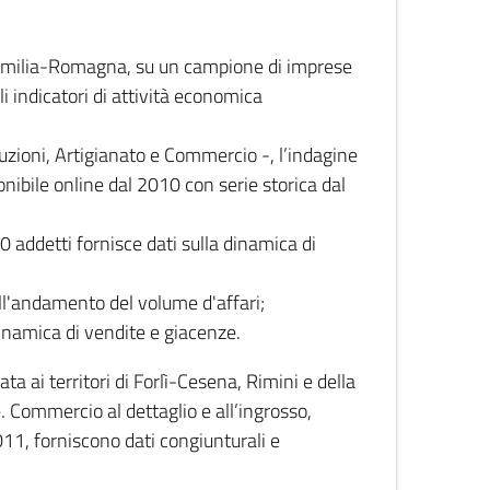
 Emilia-Romagna, su un campione di imprese
i indicatori di attività economica
truzioni, Artigianato e Commercio -, l’indagine
onibile online dal 2010 con serie storica dal
0 addetti fornisce dati sulla dinamica di
ull'andamento del volume d'affari;
inamica di vendite e giacenze.
 ai territori di Forlì-Cesena, Rimini e della
e. Commercio al dettaglio e all’ingrosso,
2011, forniscono dati congiunturali e