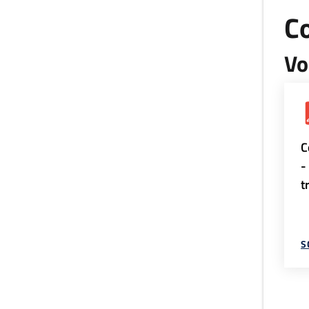
Co
Vo
C
-
t
S