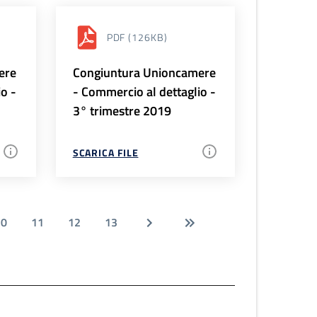
PDF
(126KB)
ere
Congiuntura Unioncamere
io -
- Commercio al dettaglio -
3° trimestre 2019
SCARICA FILE
10
11
12
13