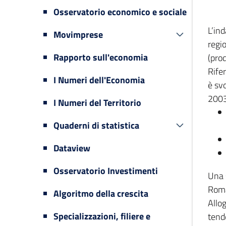
Osservatorio economico e sociale
L’in
Movimprese
regi
Rapporto sull'economia
(prod
Rifer
I Numeri dell'Economia
è svo
2003
I Numeri del Territorio
Quaderni di statistica
Dataview
Osservatorio Investimenti
Una 
Romag
Algoritmo della crescita
Allog
Specializzazioni, filiere e
tende