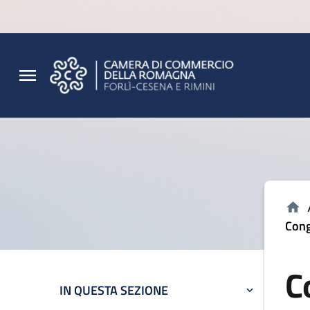
Vai al contenuto principale
Vai al footer
Cong
C
IN QUESTA SEZIONE