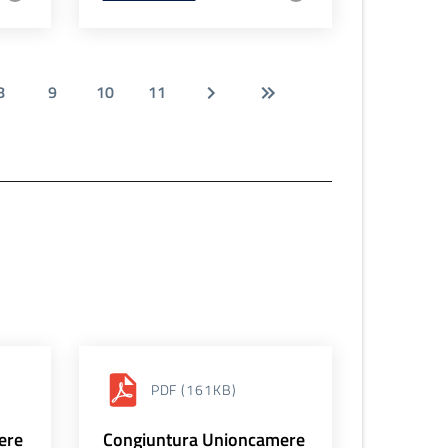
8
9
10
11
PDF
(161KB)
ere
Congiuntura Unioncamere