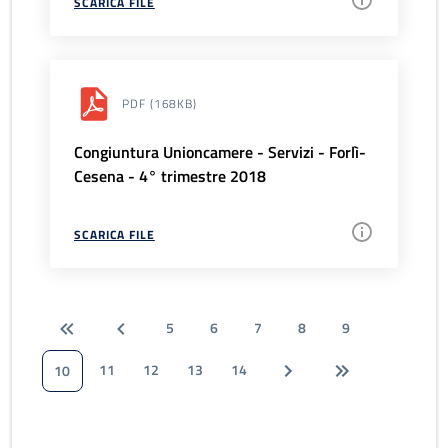
SCARICA FILE
PDF
(168KB)
Congiuntura Unioncamere - Servizi - Forlì-
Cesena - 4° trimestre 2018
SCARICA FILE
5
6
7
8
9
11
12
13
14
10