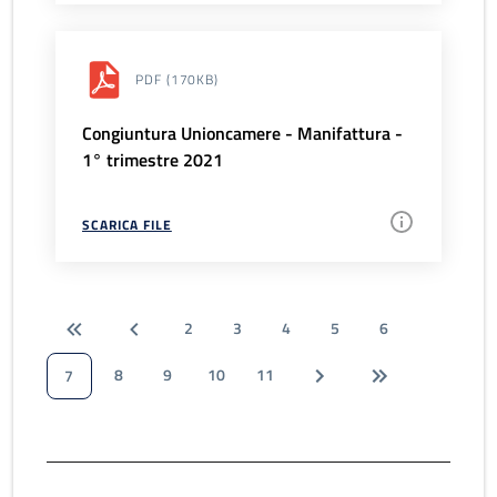
PDF
(170KB)
Congiuntura Unioncamere - Manifattura -
1° trimestre 2021
SCARICA FILE
2
3
4
5
6
8
9
10
11
7