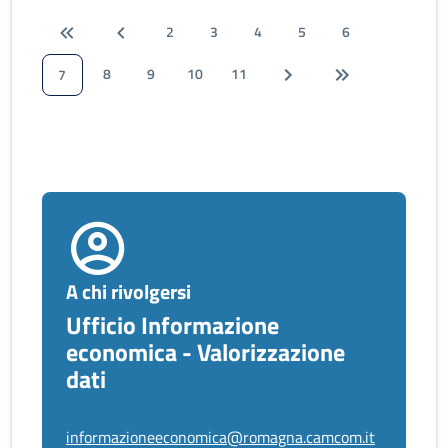
2
3
4
5
6
8
9
10
11
7
A chi rivolgersi
Ufficio Informazione
economica - Valorizzazione
dati
informazioneeconomica@romagna.camcom.it