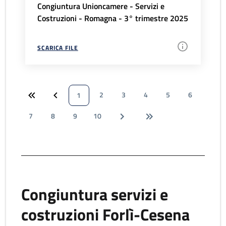
Congiuntura Unioncamere - Servizi e
Costruzioni - Romagna - 3° trimestre 2025
SCARICA FILE
2
3
4
5
6
1
7
8
9
10
Congiuntura servizi e
costruzioni Forlì-Cesena