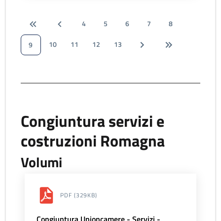
4
5
6
7
8
10
11
12
13
9
Congiuntura servizi e
costruzioni Romagna
Volumi
PDF
(329KB)
Congiuntura Unioncamere - Servizi -