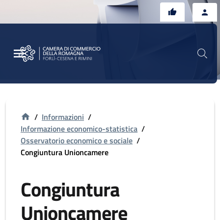
Vai al contenuto principale
Vai al footer
/
Informazioni
/
Informazione economico-statistica
/
Osservatorio economico e sociale
/
Congiuntura Unioncamere
Congiuntura
Unioncamere