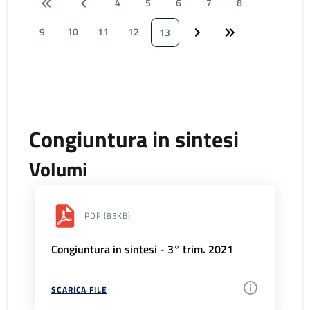
4
5
6
7
8
9
10
11
12
13
Congiuntura in sintesi
Volumi
PDF
(83KB)
Congiuntura in sintesi - 3° trim. 2021
SCARICA FILE