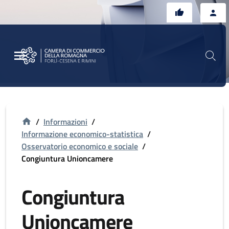
Vai al contenuto principale
Vai al footer
/
Informazioni
/
Informazione economico-statistica
/
Osservatorio economico e sociale
/
Congiuntura Unioncamere
Congiuntura
Unioncamere