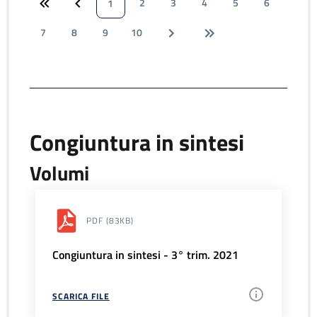
2
3
4
5
6
1
7
8
9
10
Congiuntura in sintesi
Volumi
PDF
(83KB)
Congiuntura in sintesi - 3° trim. 2021
SCARICA FILE