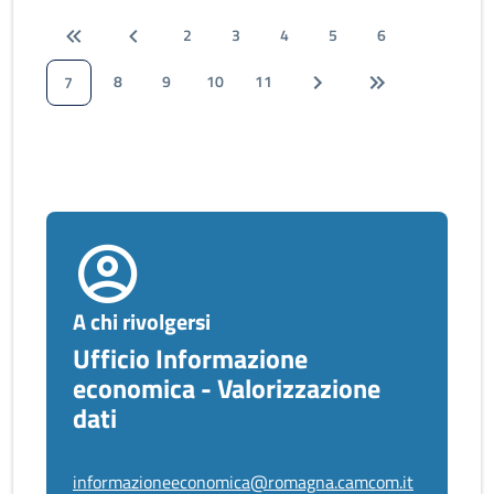
2
3
4
5
6
8
9
10
11
7
A chi rivolgersi
Ufficio Informazione
economica - Valorizzazione
dati
informazioneeconomica@romagna.camcom.it