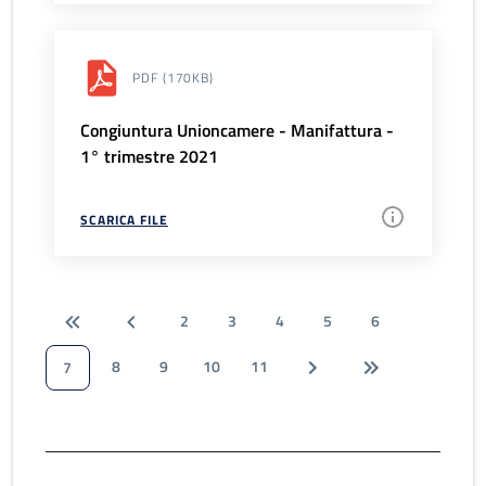
PDF
(170KB)
Congiuntura Unioncamere - Manifattura -
1° trimestre 2021
SCARICA FILE
2
3
4
5
6
8
9
10
11
7