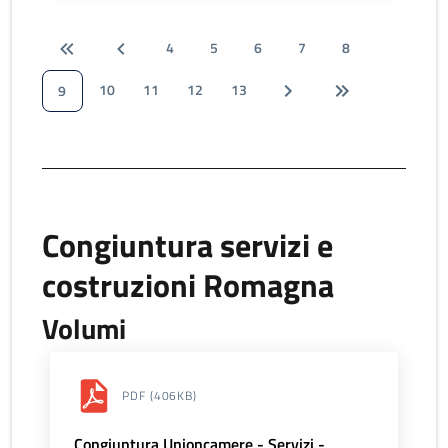
4
5
6
7
8
10
11
12
13
9
Congiuntura servizi e
costruzioni Romagna
Volumi
PDF
(406KB)
Congiuntura Unioncamere - Servizi -