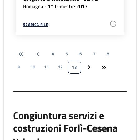
Romagna - 1° trimestre 2017
SCARICA FILE
4
5
6
7
8
9
10
11
12
13
Congiuntura servizi e
costruzioni Forlì-Cesena