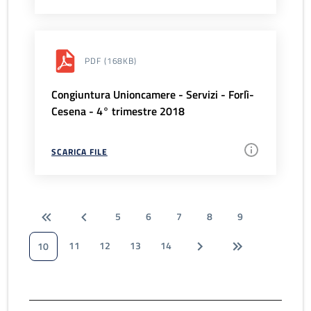
PDF
(168KB)
Congiuntura Unioncamere - Servizi - Forlì-
Cesena - 4° trimestre 2018
SCARICA FILE
5
6
7
8
9
11
12
13
14
10