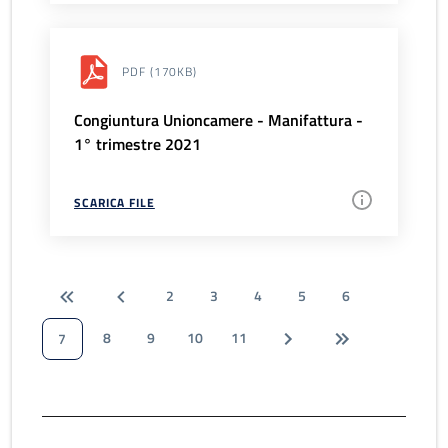
PDF
(170KB)
Congiuntura Unioncamere - Manifattura -
1° trimestre 2021
SCARICA FILE
2
3
4
5
6
8
9
10
11
7