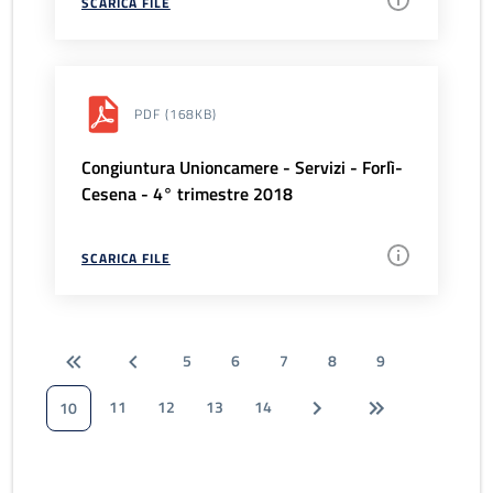
SCARICA FILE
PDF
(168KB)
Congiuntura Unioncamere - Servizi - Forlì-
Cesena - 4° trimestre 2018
SCARICA FILE
5
6
7
8
9
11
12
13
14
10