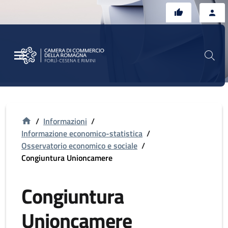
Vai al contenuto principale
Vai al footer
/
Informazioni
/
Informazione economico-statistica
/
Osservatorio economico e sociale
/
Congiuntura Unioncamere
Congiuntura
Unioncamere