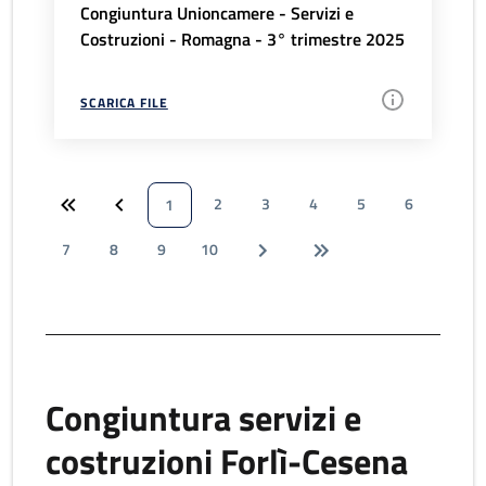
Congiuntura Unioncamere - Servizi e
Costruzioni - Romagna - 3° trimestre 2025
SCARICA FILE
2
3
4
5
6
1
7
8
9
10
Congiuntura servizi e
costruzioni Forlì-Cesena