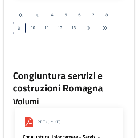
4
5
6
7
8
10
11
12
13
9
Congiuntura servizi e
costruzioni Romagna
Volumi
PDF
(329KB)
Congiuntura Unioncamere - Servizi -