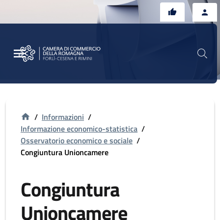
Vai al contenuto principale
Vai al footer
/
Informazioni
/
Informazione economico-statistica
/
Osservatorio economico e sociale
/
Congiuntura Unioncamere
Congiuntura
Unioncamere