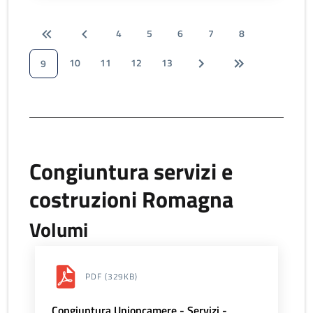
4
5
6
7
8
10
11
12
13
9
Congiuntura servizi e
costruzioni Romagna
Volumi
PDF
(329KB)
Congiuntura Unioncamere - Servizi -