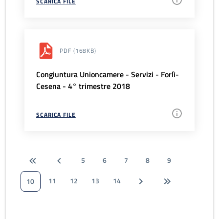
SCARICA FILE
PDF
(168KB)
Congiuntura Unioncamere - Servizi - Forlì-
Cesena - 4° trimestre 2018
SCARICA FILE
5
6
7
8
9
11
12
13
14
10