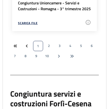
Congiuntura Unioncamere - Servizi e
Costruzioni - Romagna - 3° trimestre 2025
SCARICA FILE
2
3
4
5
6
1
7
8
9
10
Congiuntura servizi e
costruzioni Forlì-Cesena