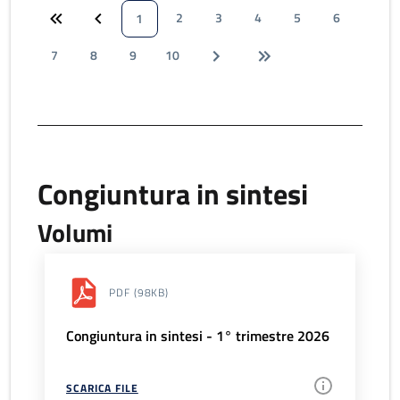
2
3
4
5
6
1
7
8
9
10
Congiuntura in sintesi
Volumi
PDF
(98KB)
Congiuntura in sintesi - 1° trimestre 2026
SCARICA FILE