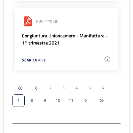
PDF
(170KB)
Congiuntura Unioncamere - Manifattura -
1° trimestre 2021
SCARICA FILE
2
3
4
5
6
8
9
10
11
7