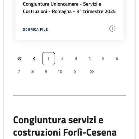
Congiuntura Unioncamere - Servizi e
Costruzioni - Romagna - 3° trimestre 2025
SCARICA FILE
2
3
4
5
6
1
7
8
9
10
Congiuntura servizi e
costruzioni Forlì-Cesena