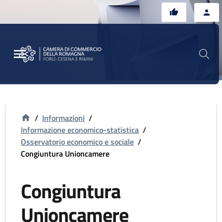
Vai al contenuto principale
Vai al footer
/
Informazioni
/
Informazione economico-statistica
/
Osservatorio economico e sociale
/
Congiuntura Unioncamere
Congiuntura
Unioncamere