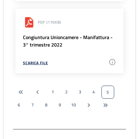
PDF
(170KB)
Congiuntura Unioncamere - Manifattura -
3° trimestre 2022
SCARICA FILE
1
2
3
4
5
6
7
8
9
10