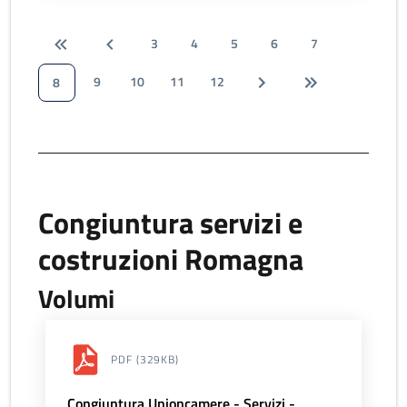
3
4
5
6
7
9
10
11
12
8
Congiuntura servizi e
costruzioni Romagna
Volumi
PDF
(329KB)
Congiuntura Unioncamere - Servizi -