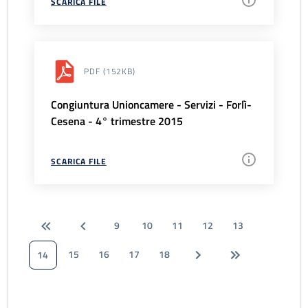
SCARICA FILE
PDF
(152KB)
Congiuntura Unioncamere - Servizi - Forlì-
Cesena - 4° trimestre 2015
SCARICA FILE
9
10
11
12
13
15
16
17
18
14