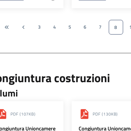
3
4
5
6
7
8
ngiuntura costruzioni
lumi
PDF
(107KB)
PDF
(130KB)
ongiuntura Unioncamere
Congiuntura Unioncam