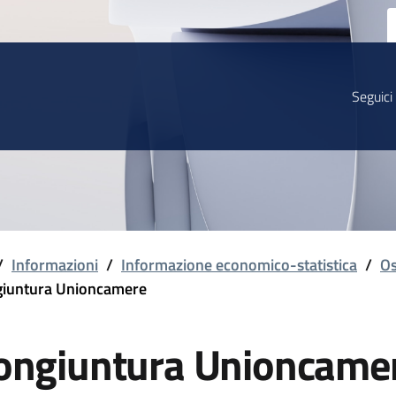
Seguici
/
Informazioni
/
Informazione economico-statistica
/
Os
iuntura Unioncamere
ongiuntura Unioncame