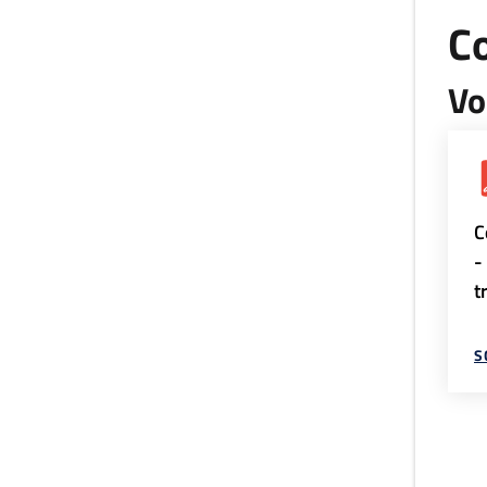
Co
Vo
C
-
t
S