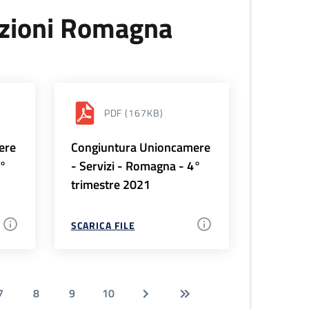
uzioni Romagna
PDF
(167KB)
ere
Congiuntura Unioncamere
1°
- Servizi - Romagna - 4°
trimestre 2021
SCARICA FILE
7
8
9
10