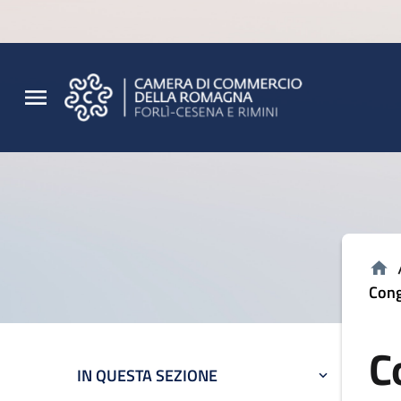
Vai al contenuto principale
Vai al footer
Cong
C
IN QUESTA SEZIONE