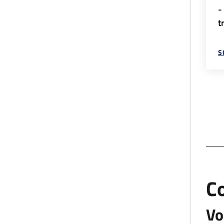
-
t
S
C
Vo