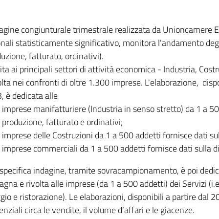
dagine congiunturale trimestrale realizzata da Unioncamere
onali statisticamente significativo, monitora l'andamento degl
uzione, fatturato, ordinativi).
ita ai principali settori di attività economica - Industria, Cos
lta nei confronti di oltre 1.300 imprese. L'elaborazione, disp
, è dedicata alle
imprese manifatturiere (Industria in senso stretto) da 1 a 50
produzione, fatturato e ordinativi;
imprese delle Costruzioni da 1 a 500 addetti fornisce dati s
imprese commerciali da 1 a 500 addetti fornisce dati sulla d
specifica indagine, tramite sovracampionamento, è poi dedicata
na e rivolta alle imprese (da 1 a 500 addetti) dei Servizi (i.
gio e ristorazione). Le elaborazioni, disponibili a partire dal 
nziali circa le vendite, il volume d’affari e le giacenze.