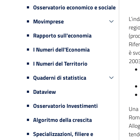
Osservatorio economico e sociale
L’in
Movimprese
regi
Rapporto sull'economia
(prod
Rifer
I Numeri dell'Economia
è svo
2003
I Numeri del Territorio
Quaderni di statistica
Dataview
Osservatorio Investimenti
Una 
Romag
Algoritmo della crescita
Allog
Specializzazioni, filiere e
tende