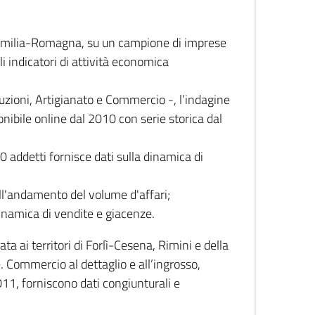
 Emilia-Romagna, su un campione di imprese
i indicatori di attività economica
truzioni, Artigianato e Commercio -, l’indagine
onibile online dal 2010 con serie storica dal
0 addetti fornisce dati sulla dinamica di
ull'andamento del volume d'affari;
inamica di vendite e giacenze.
 ai territori di Forlì-Cesena, Rimini e della
e. Commercio al dettaglio e all’ingrosso,
2011, forniscono dati congiunturali e