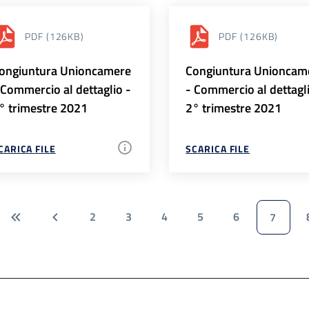
PDF
(126KB)
PDF
(126KB)
ongiuntura Unioncamere
Congiuntura Unioncam
 Commercio al dettaglio -
- Commercio al dettagl
° trimestre 2021
2° trimestre 2021
CARICA FILE
SCARICA FILE
2
3
4
5
6
7