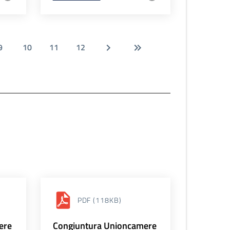
9
10
11
12
PDF
(118KB)
ere
Congiuntura Unioncamere