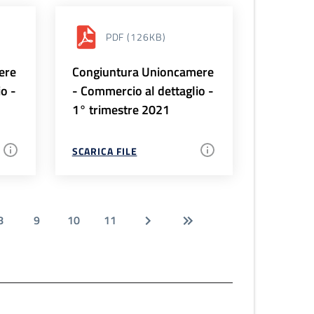
PDF
(126KB)
ere
Congiuntura Unioncamere
io -
- Commercio al dettaglio -
1° trimestre 2021
SCARICA FILE
8
9
10
11