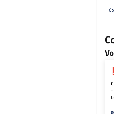
Co
C
Vo
C
-
t
S