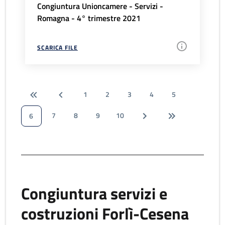
Congiuntura Unioncamere - Servizi -
Romagna - 4° trimestre 2021
SCARICA FILE
1
2
3
4
5
7
8
9
10
6
Congiuntura servizi e
costruzioni Forlì-Cesena