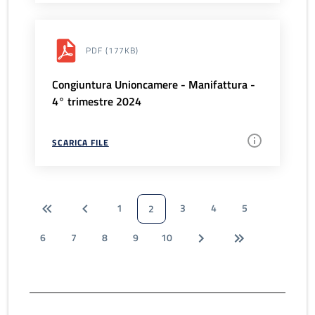
PDF
(177KB)
Congiuntura Unioncamere - Manifattura -
4° trimestre 2024
SCARICA FILE
1
3
4
5
2
6
7
8
9
10