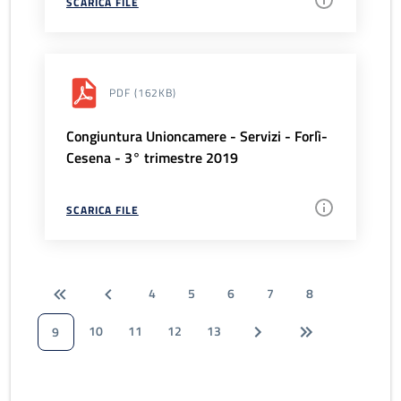
SCARICA FILE
PDF
(162KB)
Congiuntura Unioncamere - Servizi - Forlì-
Cesena - 3° trimestre 2019
SCARICA FILE
4
5
6
7
8
10
11
12
13
9