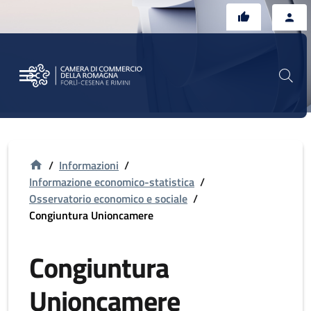
Vai al contenuto principale
Vai al footer
/
Informazioni
/
Informazione economico-statistica
/
Osservatorio economico e sociale
/
Congiuntura Unioncamere
Congiuntura
Unioncamere