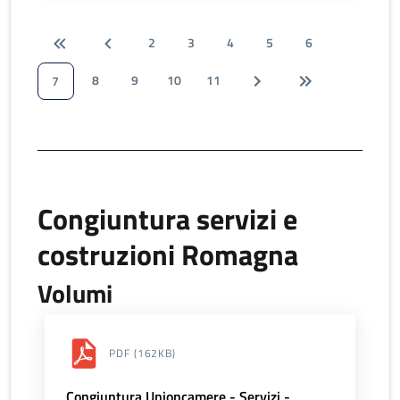
2
3
4
5
6
8
9
10
11
7
Congiuntura servizi e
costruzioni Romagna
Volumi
PDF
(162KB)
Congiuntura Unioncamere - Servizi -