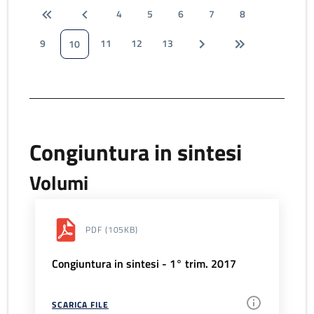
4
5
6
7
8
9
11
12
13
10
Congiuntura in sintesi
Volumi
PDF
(105KB)
Congiuntura in sintesi - 1° trim. 2017
SCARICA FILE