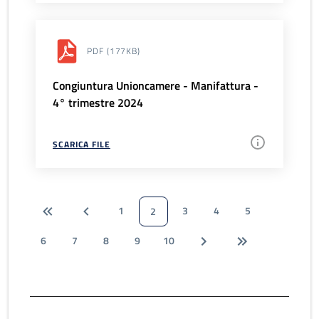
PDF
(177KB)
Congiuntura Unioncamere - Manifattura -
4° trimestre 2024
SCARICA FILE
1
3
4
5
2
6
7
8
9
10