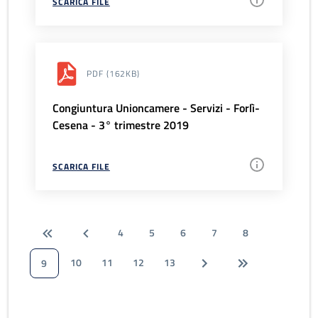
SCARICA FILE
PDF
(162KB)
Congiuntura Unioncamere - Servizi - Forlì-
Cesena - 3° trimestre 2019
SCARICA FILE
4
5
6
7
8
10
11
12
13
9