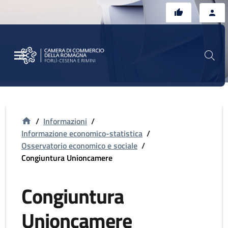
Vai al contenuto principale
Vai al footer
/
Informazioni
/
Informazione economico-statistica
/
Osservatorio economico e sociale
/
Congiuntura Unioncamere
Congiuntura
Unioncamere