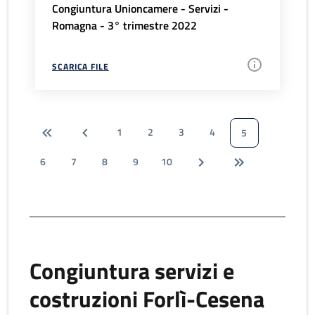
Congiuntura Unioncamere - Servizi -
Romagna - 3° trimestre 2022
SCARICA FILE
1
2
3
4
5
6
7
8
9
10
Congiuntura servizi e
costruzioni Forlì-Cesena