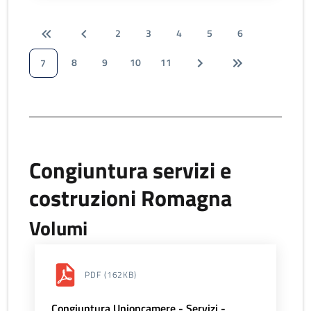
2
3
4
5
6
8
9
10
11
7
Congiuntura servizi e
costruzioni Romagna
Volumi
PDF
(162KB)
Congiuntura Unioncamere - Servizi -