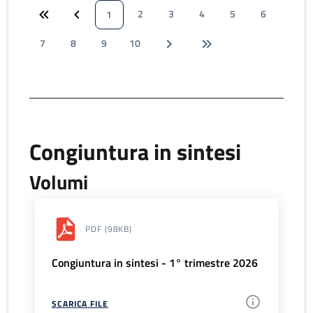
2
3
4
5
6
1
7
8
9
10
Congiuntura in sintesi
Volumi
PDF
(98KB)
Congiuntura in sintesi - 1° trimestre 2026
SCARICA FILE