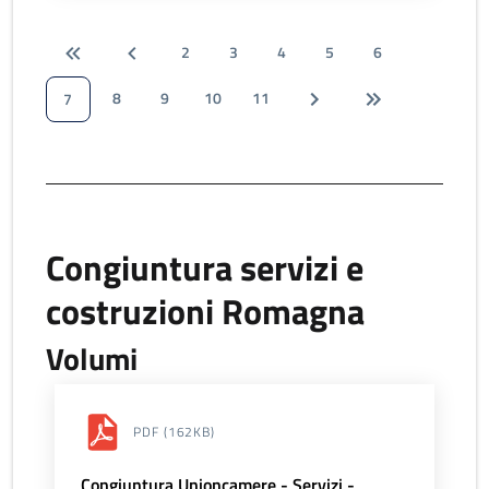
2
3
4
5
6
8
9
10
11
7
Congiuntura servizi e
costruzioni Romagna
Volumi
PDF
(162KB)
Congiuntura Unioncamere - Servizi -