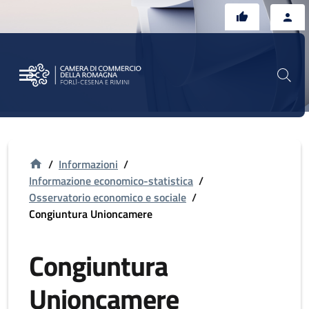
Vai al contenuto principale
Vai al footer
/
Informazioni
/
Informazione economico-statistica
/
Osservatorio economico e sociale
/
Congiuntura Unioncamere
Congiuntura
Unioncamere