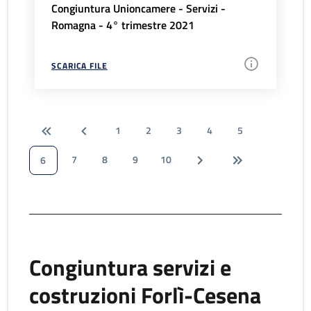
Congiuntura Unioncamere - Servizi -
Romagna - 4° trimestre 2021
SCARICA FILE
1
2
3
4
5
7
8
9
10
6
Congiuntura servizi e
costruzioni Forlì-Cesena