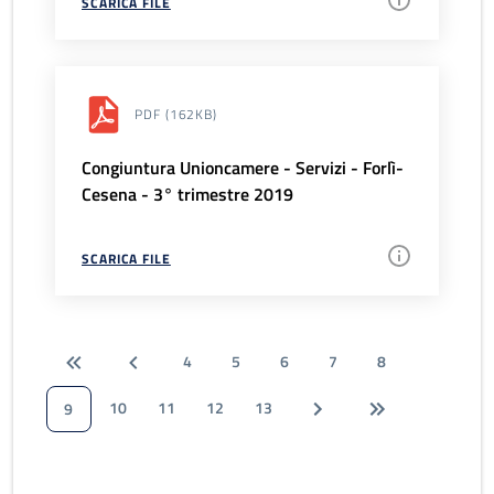
SCARICA FILE
PDF
(162KB)
Congiuntura Unioncamere - Servizi - Forlì-
Cesena - 3° trimestre 2019
SCARICA FILE
4
5
6
7
8
10
11
12
13
9