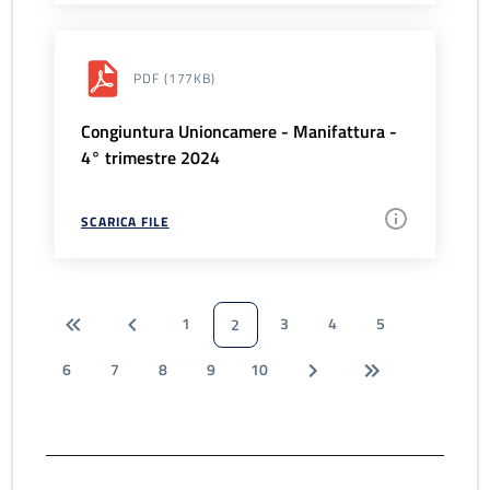
PDF
(177KB)
Congiuntura Unioncamere - Manifattura -
4° trimestre 2024
SCARICA FILE
1
3
4
5
2
6
7
8
9
10