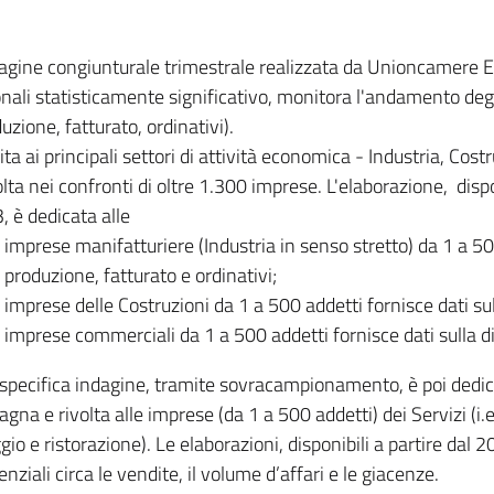
dagine congiunturale trimestrale realizzata da Unioncamere
onali statisticamente significativo, monitora l'andamento degl
uzione, fatturato, ordinativi).
ita ai principali settori di attività economica - Industria, Cos
lta nei confronti di oltre 1.300 imprese. L'elaborazione, disp
, è dedicata alle
imprese manifatturiere (Industria in senso stretto) da 1 a 50
produzione, fatturato e ordinativi;
imprese delle Costruzioni da 1 a 500 addetti fornisce dati s
imprese commerciali da 1 a 500 addetti fornisce dati sulla d
specifica indagine, tramite sovracampionamento, è poi dedicata
na e rivolta alle imprese (da 1 a 500 addetti) dei Servizi (i.
gio e ristorazione). Le elaborazioni, disponibili a partire dal 
nziali circa le vendite, il volume d’affari e le giacenze.