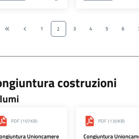
1
3
4
5
6
2
ngiuntura costruzioni
lumi
PDF
(107KB)
PDF
(130KB)
ongiuntura Unioncamere
Congiuntura Unioncam