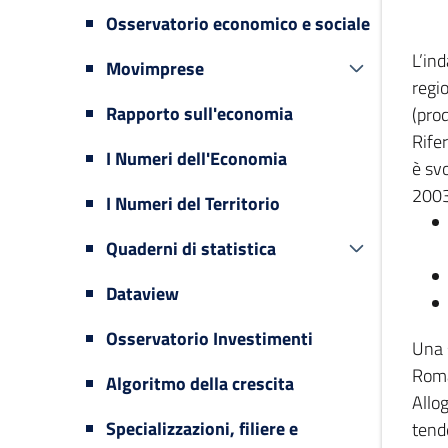
Osservatorio economico e sociale
L’in
Movimprese
regi
Rapporto sull'economia
(prod
Rifer
I Numeri dell'Economia
è svo
2003
I Numeri del Territorio
Quaderni di statistica
Dataview
Osservatorio Investimenti
Una 
Romag
Algoritmo della crescita
Allog
Specializzazioni, filiere e
tende