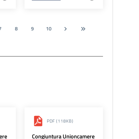
7
8
9
10
PDF
(118KB)
ere
Congiuntura Unioncamere