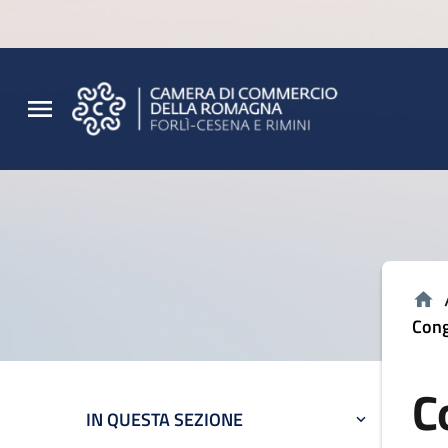
Vai al contenuto principale
Vai al footer
Cong
C
IN QUESTA SEZIONE