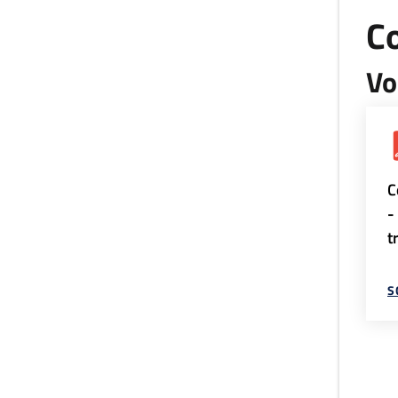
Co
Vo
C
-
t
S