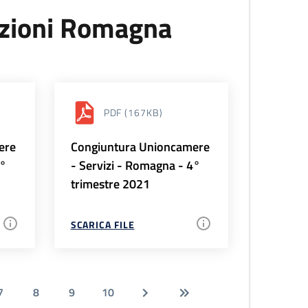
uzioni Romagna
PDF
(167KB)
ere
Congiuntura Unioncamere
1°
- Servizi - Romagna - 4°
trimestre 2021
SCARICA FILE
7
8
9
10