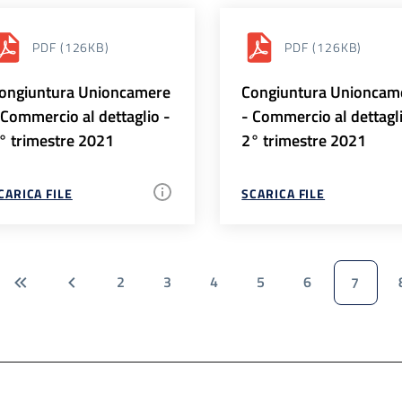
PDF
(126KB)
PDF
(126KB)
ongiuntura Unioncamere
Congiuntura Unioncam
 Commercio al dettaglio -
- Commercio al dettagl
° trimestre 2021
2° trimestre 2021
CARICA FILE
SCARICA FILE
2
3
4
5
6
7