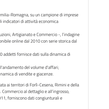
 Emilia-Romagna, su un campione di imprese
i indicatori di attività economica
truzioni, Artigianato e Commercio -, l’indagine
onibile online dal 2010 con serie storica dal
0 addetti fornisce dati sulla dinamica di
ull'andamento del volume d'affari;
inamica di vendite e giacenze.
 ai territori di Forlì-Cesena, Rimini e della
e. Commercio al dettaglio e all’ingrosso,
2011, forniscono dati congiunturali e