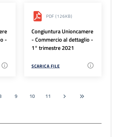
PDF
(126KB)
ere
Congiuntura Unioncamere
io -
- Commercio al dettaglio -
1° trimestre 2021
SCARICA FILE
8
9
10
11