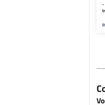
-
t
S
C
Vo