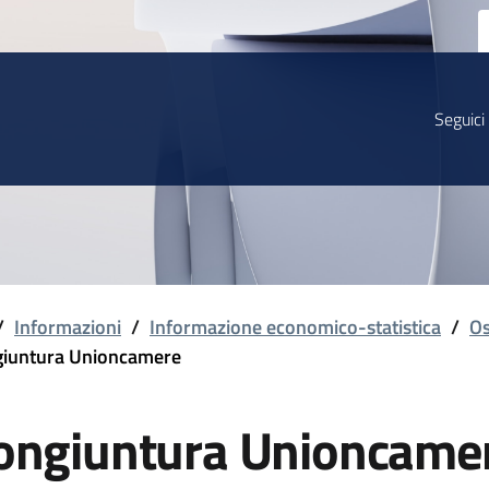
Seguici
/
Informazioni
/
Informazione economico-statistica
/
Os
iuntura Unioncamere
ongiuntura Unioncame