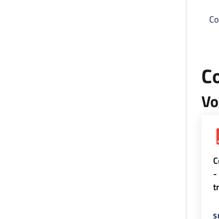
Co
C
Vo
C
-
t
S